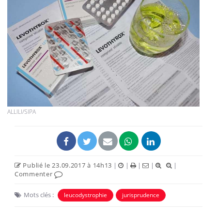
ALLILI/SIPA
Publié le 23.09.2017 à 14h13
|
|
|
|
|
Commenter
Mots clés :
leucodystrophie
jurisprudence