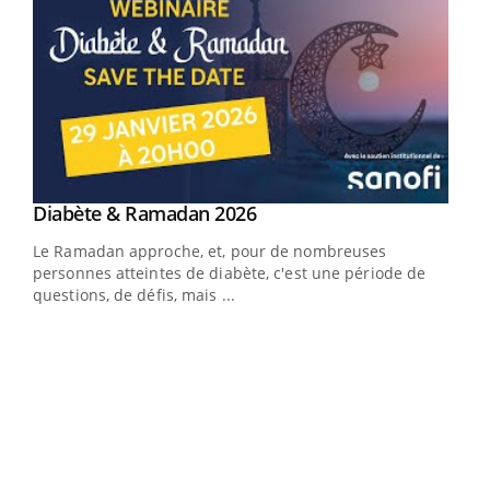
Youtube
Diabète & Ramadan 2026
Youtube
Le Ramadan approche, et, pour de nombreuses
vie !
personnes atteintes de diabète, c'est une période de
…
questions, de défis, mais ...
Un 
You
à l
Un é
mati