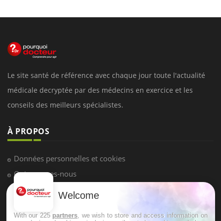
Le site santé de référence avec chaque jour toute l'actualité
médicale decryptée par des médecins en exercice et les
conseils des meilleurs spécialistes.
À PROPOS
Données personnelles et cookies
Qui sommes-nous
Conditions d'utilisation
Welcome
Plan du site
With our 225
partners
, we wish to store and access information on
Mentions Légales