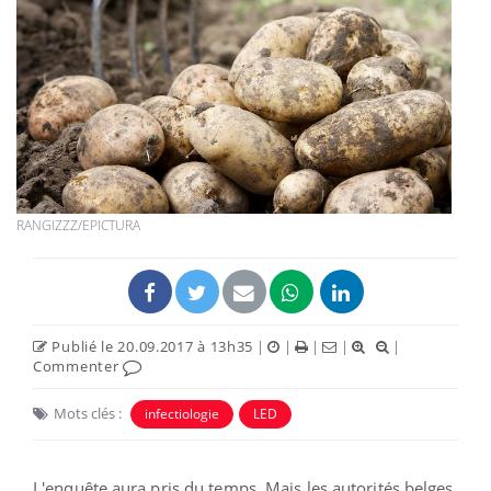
RANGIZZZ/EPICTURA
Publié le 20.09.2017 à 13h35
|
|
|
|
|
Commenter
Mots clés :
infectiologie
LED
L'enquête aura pris du temps. Mais les autorités belges