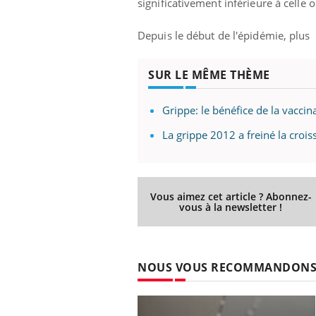
significativement inférieure à cell
Depuis le début de l'épidémie, plus
SUR LE MÊME THÈME
Grippe: le bénéfice de la vaccin
La grippe 2012 a freiné la cro
Vous aimez cet article ? Abonnez-
e empêche-t-elle
Fortes chaleurs :
vous à la newsletter !
 la nuit ?
pourquoi le risque de
noyade grimpe-t-il ?
 fin du comprimé
Le Viagra pourrait-il
NOUS VOUS RECOMMANDON
jours se profile-t-
freiner la propagation du
n ?
cancer ?