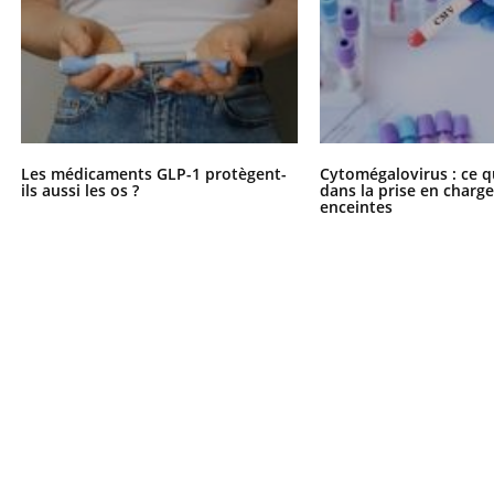
Mordue par une tique en
vacances, elle reste dans
le coma pendant 42 jours
Les médicaments GLP-1 protègent-
Cytomégalovirus : ce q
ils aussi les os ?
dans la prise en char
enceintes