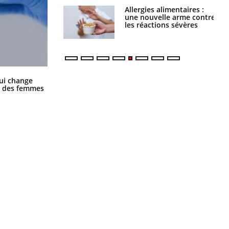
Allergies alimentaires :
TDAH : quel est ce
une nouvelle arme contre
traitement autorisé aux
les réactions sévères
États-Unis ?
La sieste empêche-t-elle de dormir
ui change
la nuit ?
ge des femmes