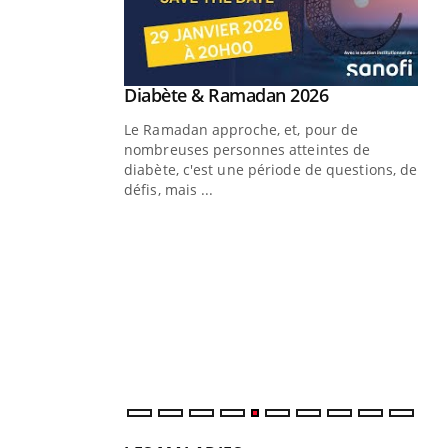
Youtube
Diabète & Ramadan 2026
Youtube
Le Ramadan approche, et, pour de
nombreuses personnes atteintes de
diabète, c'est une période de questions, de
défis, mais ...
Un « jumeau numérique » pour
CO
Youtube
You
faciliter l’accès à la médecine
Youtube
Cou
préventive
nou
Un établissement lié à un groupe
bou
mutualiste innove en matière de bilan de
épi
santé : l'utilisation d'un « jumeau
numérique » permet ...