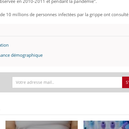
e observée en 2010-2011 et pendant la pandémie".
 de 10 millions de personnes infectées par la grippe ont consult
ation
issance démographique
S
Grossesse et chaleur : ce
que dit la science
Le smartphone nuit-il à
S
l'apprentissage de la
lecture ?