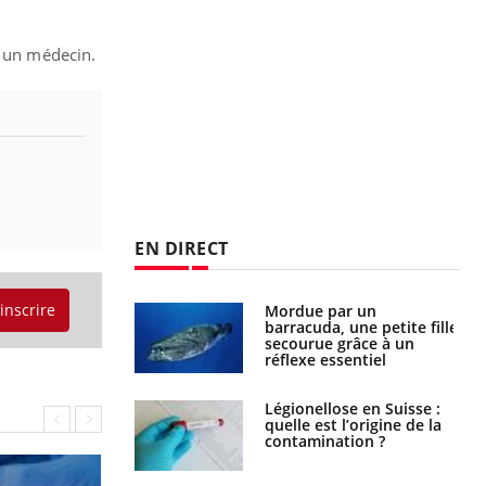
é un médecin.
EN DIRECT
'inscrire
Mordue par un
Comment gérer le
barracuda, une petite fille
sommeil des enfants en
secourue grâce à un
vacances ?
réflexe essentiel
Légionellose en Suisse :
Bilan prévention : ce que
quelle est l’origine de la
les kinés pourront
contamination ?
bientôt faire