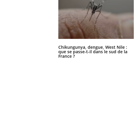
 votre ventre
Pourquoi manger moins
l les premiers
de protéines pourrait
 vos vacances ?
finalement être bénéfique
Chikungunya, dengue, West Nile :
que se passe-t-il dans le sud de la
France ?