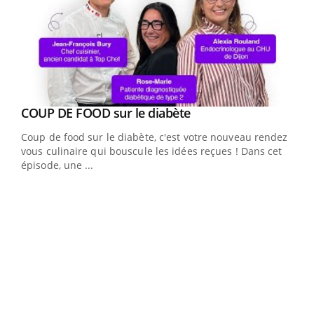
Youtube
cès
COUP DE FOOD sur le diabète
Youtube
Coup de food sur le diabète, c'est votre nouveau rendez-
 en
vous culinaire qui bouscule les idées reçues ! Dans cet
u
épisode, une ...
Qua
You
"Les
trav
DRH 