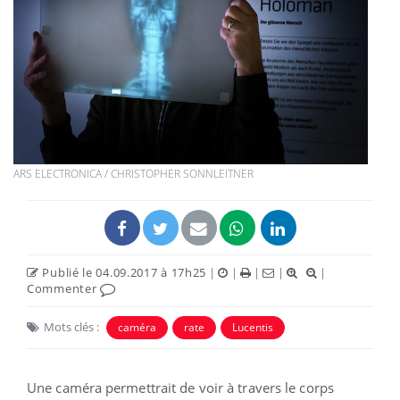
ARS ELECTRONICA / CHRISTOPHER SONNLEITNER
Publié le 04.09.2017 à 17h25
|
|
|
|
|
Commenter
Mots clés :
caméra
rate
Lucentis
Une caméra permettrait de voir à travers le corps