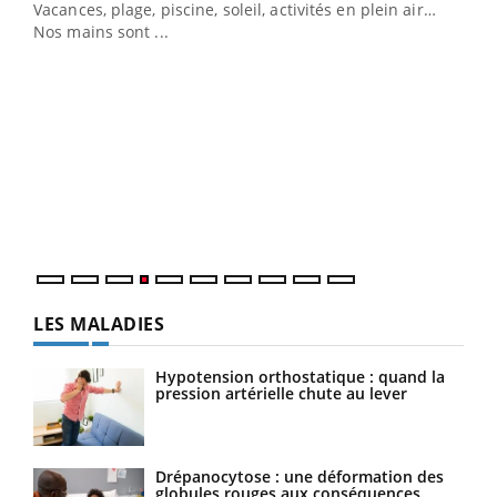
Vacances, plage, piscine, soleil, activités en plein air…
Nos mains sont ...
Dia
You
Le 
pers
ques
LES MALADIES
Hypotension orthostatique : quand la
pression artérielle chute au lever
Drépanocytose : une déformation des
globules rouges aux conséquences