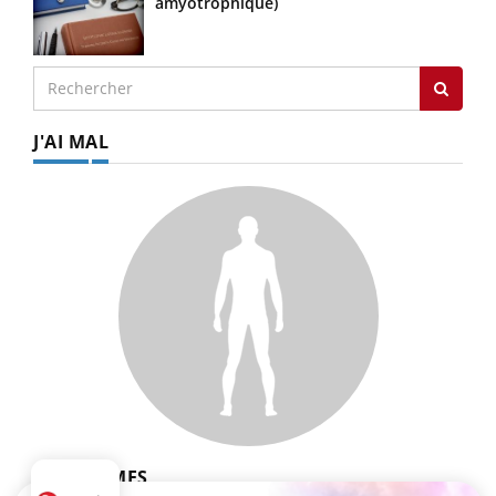
amyotrophique)
J'AI MAL
SYMPTÔMES