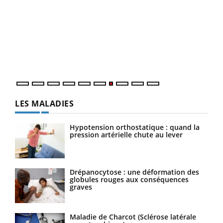
Qua
You
"Les
trav
DRH 
LES MALADIES
Hypotension orthostatique : quand la
pression artérielle chute au lever
Drépanocytose : une déformation des
globules rouges aux conséquences
graves
Maladie de Charcot (Sclérose latérale