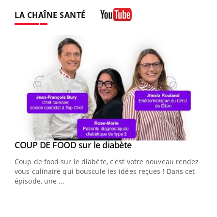
LA CHAÎNE SANTÉ
Youtube
Youtube
cès
COUP DE FOOD sur le diabète
Youtube
Coup de food sur le diabète, c'est votre nouveau rendez-
 en
vous culinaire qui bouscule les idées reçues ! Dans cet
u
épisode, une ...