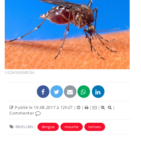
USDA/WIKIMEDIA
Publié le 10.08.2017 à 12h27
|
|
|
|
|
Commenter
Mots clés :
dengue
mouche
tortues