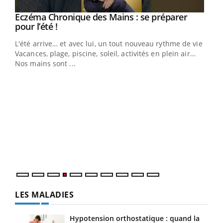
Eczéma Chronique des Mains : se préparer
Youtube
Youtube
pour l’été !
L'été arrive… et avec lui, un tout nouveau rythme de vie !
Vacances, plage, piscine, soleil, activités en plein air…
Nos mains sont ...
Dia
You
Le 
pers
ques
LES MALADIES
Hypotension orthostatique : quand la