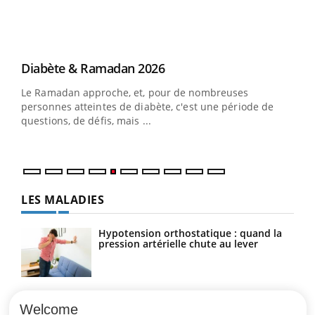
…
Youtube
Diabète & Ramadan 2026
Un 
Youtube
You
à l
Le Ramadan approche, et, pour de nombreuses
Un é
personnes atteintes de diabète, c'est une période de
mati
questions, de défis, mais ...
numé
LES MALADIES
Hypotension orthostatique : quand la
pression artérielle chute au lever
Drépanocytose : une déformation des
globules rouges aux conséquences
Welcome