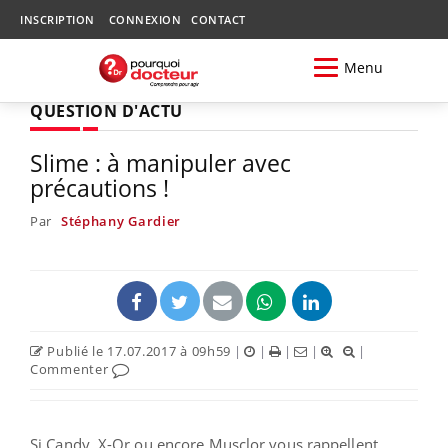
INSCRIPTION
CONNEXION
CONTACT
Menu
QUESTION D'ACTU
Slime : à manipuler avec
précautions !
Par
Stéphany Gardier
Publié le 17.07.2017 à 09h59
|
|
|
|
|
Commenter
Si Candy, X-Or ou encore Musclor vous rappellent