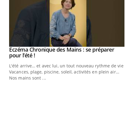
Eczéma Chronique des Mains : se préparer
Youtube
Youtube
pour l’été !
L'été arrive… et avec lui, un tout nouveau rythme de vie !
Vacances, plage, piscine, soleil, activités en plein air…
Nos mains sont ...
Dia
You
Le 
pers
ques