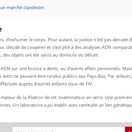
il, activités en plein air… Nos mains
défis, mais ...
d’un marché clandestin
 ...
e
s, d’exhumer le corps. Pour autant, la justice n’est pas dénuée d’
, lui, décidé de coopérer et s’est plié à des analyses ADN comparat
 des objets ont été saisis au domicile du défunt.
 ADN sur une brosse à dents, ou d’autres effets personnels. Mais 
des tests ne peuvent être rendus publics aux Pays-Bas. Par ailleur
fectuée auprès d’autres enfants issus de FIV.
mpleur de la filiation de cet inséminateur en série. Une premièr
sonnes. Un laboratoire a pu établir avec certitude un lien génétiq