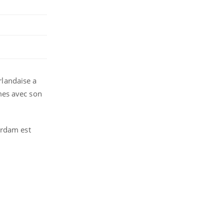
rlandaise a
mes avec son
erdam est