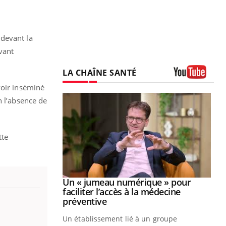
 devant la
avant
LA CHAÎNE SANTÉ
Youtube
voir inséminé
n l’absence de
tte
Youtube
2026
Un « jumeau numérique » pour
Youtube
faciliter l’accès à la médecine
 pour de
Youtube
préventive
teintes de
Un établissement lié à un groupe
e de questions, de