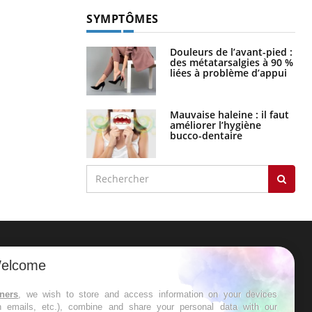
SYMPTÔMES
Douleurs de l’avant-pied :
des métatarsalgies à 90 %
liées à problème d’appui
Mauvaise haleine : il faut
améliorer l’hygiène
bucco-dentaire
ER
elcome
s les semaines les meilleures
tners
, we wish to store and access information on your devices
in emails, etc.), combine and share your personal data with our