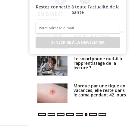
Restez connecté à toute l’actualité de la
Twitter
Facebook
Instagram
Santé
EN DIRECT
haleurs :
Grossesse et chaleur : ce
i le risque de
que dit la science
rimpe-t-il ?
S'INSCRIRE À LA NEWSLETTER
a pourrait-il
Le smartphone nuit-il à
la propagation du
l'apprentissage de la
lecture ?
i manger moins
Mordue par une tique en
éines pourrait
vacances, elle reste dans
ent être bénéfique
le coma pendant 42 jours