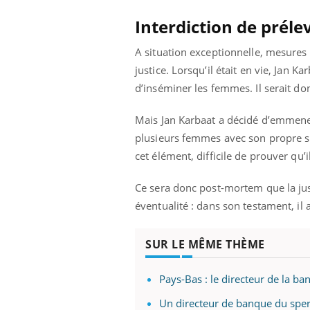
Interdiction de préle
A situation exceptionnelle, mesures
justice. Lorsqu’il était en vie, Jan K
d’inséminer les femmes. Il serait do
Mais Jan Karbaat a décidé d’emmener
plusieurs femmes avec son propre spe
cet élément, difficile de prouver qu’
Ce sera donc post-mortem que la just
éventualité : dans son testament, il
SUR LE MÊME THÈME
prendre pour
Insuline & Charge mentale : et si on
Ecz
Youtube
You
Youtube
osait en parler??
pré
Pays-Bas : le directeur de la b
llard mental ou
En 2026, l'insuline dans le diabète de type 2
L'ét
tômes de la
reste entourée d'idées reçues chez les
ryth
Un directeur de banque du sper