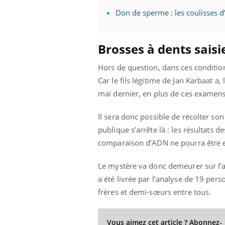
les ce qui la rend
patients comme parfois chez les soignants.
sole
Don de sperme : les coulisses 
sont
Brosses à dents saisi
Hors de question, dans ces condition
Car le fils légitime de Jan Karbaat a
mai dernier, en plus de ces examens,
Il sera donc possible de récolter son
publique s’arrête là : les résultats 
comparaison d’ADN ne pourra être ef
Le mystère va donc demeurer sur l’a
a été livrée par l’analyse de 19 per
frères et demi-sœurs entre tous.
Vous aimez cet article ? Abonnez-