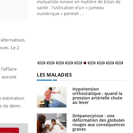
mutualiste innove en matière de bilan de
santé : l'utilisation d'un « jumeau
CO
You
numérique » permet ...
Cou
nou
bou
alternatives.
épi
ives. Le 2
l’affaire
LES MALADIES
s, aucune
Hypotension
orthostatique : quand la
pression artérielle chute
e estimation
au lever
ue de demi-
Drépanocytose : une
déformation des globules
rouges aux conséquences
graves