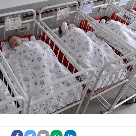
La sieste empêche-t-elle
Fortes c
de dormir la nuit ?
pourquo
noyade g
VIH : la fin du comprimé
Le Viagr
tous les jours se profile-t-
freiner 
elle enfin ?
cancer ?
Pourquoi votre ventre
Pourquo
gâche-t-il les premiers
de prot
jours de vos vacances ?
finalem