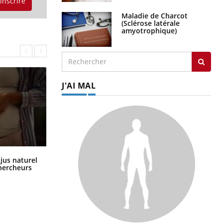
'inscrire
Maladie de Charcot
(Sclérose latérale
amyotrophique)
J'AI MAL
Comment oublier les écrans en
 jus naturel
vacances ?
chercheurs