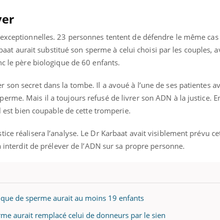
ver
 exceptionnelles. 23 personnes tentent de défendre le même cas
arbaat aurait substitué son sperme à celui choisi par les couples, 
nc le père biologique de 60 enfants.
 son secret dans la tombe. Il a avoué à l’une de ses patientes a
rme. Mais il a toujours refusé de livrer son ADN à la justice. E
il est bien coupable de cette tromperie.
ice réalisera l’analyse. Le Dr Karbaat avait visiblement prévu ce
 a interdit de prélever de l’ADN sur sa propre personne.
éma Chronique des Mains : se
Diabète & Ramadan 
tube
Youtube
Youtube
parer pour l’été !
Le Ramadan approche, et,
anque de sperme aurait au moins 19 enfants
é arrive… et avec lui, un tout nouveau
nombreuses personnes at
me de vie ! Vacances, plage, piscine,
diabète, c'est une périod
me aurait remplacé celui de donneurs par le sien