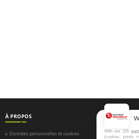
À PROPOS
NEWSLETT
W
Recevez toute
With our 225
par
Données personnelles et cookies
(cookies, pixels 
infos santé