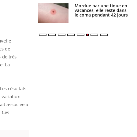
i manger moins
Mordue par une tique en
éines pourrait
vacances, elle reste dans
ent être bénéfique
le coma pendant 42 jours
uvelle
es de
s de très
e. La
Les résultats
 variation
ait associée à
. Ces