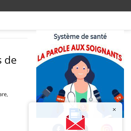
s de
are,
Publicité