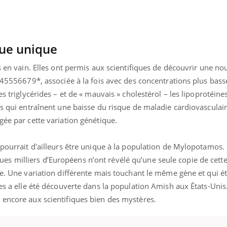
Pourquoi votre ventre
Pourquo
gâche-t-il les premiers
de prot
jours de vos vacances ?
finalem
que unique
s en vain. Elles ont permis aux scientifiques de découvrir une no
s145556679*, associée à la fois avec des concentrations plus bass
es triglycérides – et de « mauvais » cholestérol – les lipoprotéine
és qui entraînent une baisse du risque de maladie cardiovasculair
gée par cette variation génétique.
 pourrait d'ailleurs être unique à la population de Mylopotamos. 
 milliers d’Européens n’ont révélé qu’une seule copie de cette
ie. Une variation différente mais touchant le même gène et qui ét
des a elle été découverte dans la population Amish aux États-Unis
 encore aux scientifiques bien des mystères.