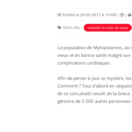
Publié le 29.05.2017 à 11h03
|
|
Mots clés :
maladie à corps de Lewy
La population de Mylopotamos, au nor
vieux et en bonne santé malgré son 
complications cardiaques.
Afin de percer à jour ce mystère, les 
 oublier les
Chikungunya, dengue,
Comment ? Tout d'abord en séquenç
n vacances ?
West Nile : que se passe-
t-il dans le sud de la
de ce coin plutôt reculé de la Grèce.
France ?
génome de 3 200 autres personnes d
 connectés :
Les médicaments GLP-1
le travail
protègent-ils aussi les os
de plus en plus
?
soirées