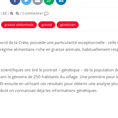
|
|
|
Commenter
graisse abdominale
gravité
généticien
d de la Crète, possède une particularité exceptionnelle : celle 
régime alimentaire riche en graisse animale, habituellement re
scientifiques ont tiré le portrait – génétique – de la population de
La sieste empêche-t-elle
Fortes c
ant le génome de 250 habitants du village. Une première pour
de dormir la nuit ?
pourquo
noyade g
 Et ensuite en utilisant ces résultats pour obtenir une analyse plu
ont on connaissait déjà les informations génétiques.
VIH : la fin du comprimé
Le Viagr
tous les jours se profile-t-
freiner 
elle enfin ?
cancer ?