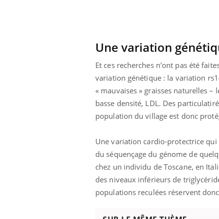
olorectal : une
Cytomégalovirus : ce qui
e simple aurait
change dans la prise en
a donne au Pays
charge des femmes
enceintes
Une variation généti
Et ces recherches n'ont pas été faite
variation génétique : la variation r
« mauvaises » graisses naturelles – l
basse densité, LDL. Des particulatir
population du village est donc proté
Une variation cardio-protectrice qui
du séquençage du génome de quelques
chez un individu de Toscane, en Ital
des niveaux inférieurs de triglycéri
populations reculées réservent donc