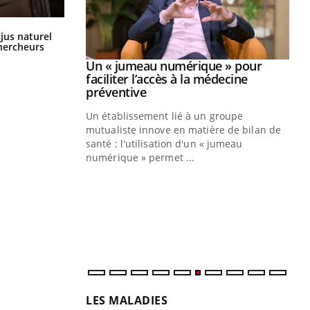
Comment oublier les écrans en
 jus naturel
vacances ?
chercheurs
Youtube
2026
Un « jumeau numérique » pour
Youtube
faciliter l’accès à la médecine
 pour de
Youtube
préventive
teintes de
Un établissement lié à un groupe
e de questions, de
mutualiste innove en matière de bilan de
santé : l'utilisation d'un « jumeau
CO
You
numérique » permet ...
Cou
nou
bou
épi
LES MALADIES