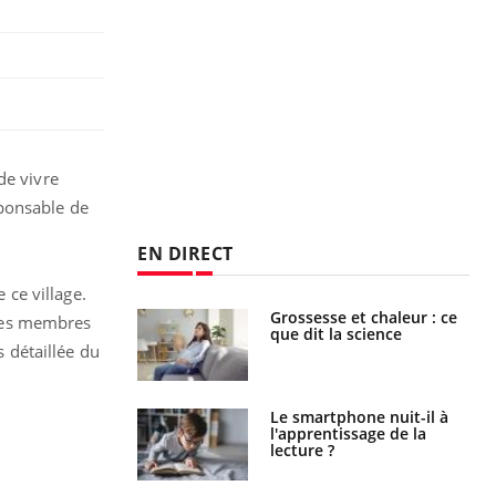
de vivre
sponsable de
EN DIRECT
 ce village.
haleurs :
Grossesse et chaleur : ce
 les membres
i le risque de
que dit la science
rimpe-t-il ?
s détaillée du
a pourrait-il
Le smartphone nuit-il à
la propagation du
l'apprentissage de la
lecture ?