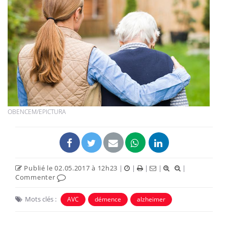
OBENCEM/EPICTURA
Publié le 02.05.2017 à 12h23
|
|
|
|
|
Commenter
Mots clés :
AVC
démence
alzheimer