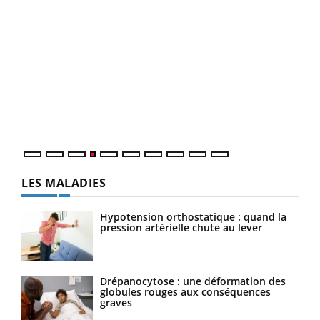
Dia
You
Le 
pers
ques
LES MALADIES
Hypotension orthostatique : quand la
pression artérielle chute au lever
Drépanocytose : une déformation des
globules rouges aux conséquences
graves