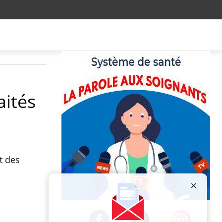
aités
t des
Publicité