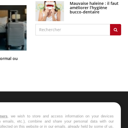
Mauvaise haleine : il faut
améliorer l’hygiène
bucco-dentaire
Et si les caries pouvaient bientôt
normal ou
disparaître sans plombage ?
ER
tners
, we wish to store and access information on your devices
in emails, etc.), combine and share your personal data with our
s les semaines les meilleures
ollected on this website or in our emails, already held by some of us,