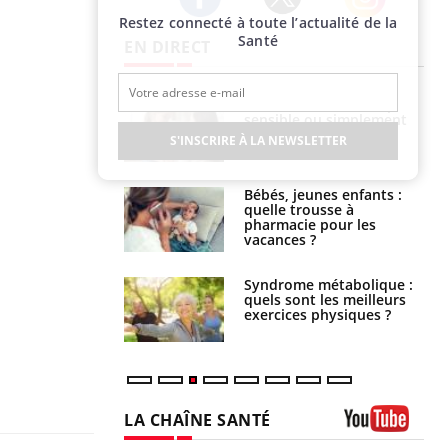
Restez connecté à toute l’actualité de la
Twitter
Facebook
Instagram
Santé
EN DIRECT
s caries pouvaient
Mon enfant est-il trop
disparaître sans
sensible ou simplement
e ?
très empathique ?
S'INSCRIRE À LA NEWSLETTER
solaire du 12 août
Bébés, jeunes enfants :
erres adaptés,
quelle trousse à
dispensable pour
pharmacie pour les
 des yeux”
vacances ?
ubles du sommeil
Syndrome métabolique :
t votre cerveau !
quels sont les meilleurs
exercices physiques ?
LA CHAÎNE SANTÉ
Youtube