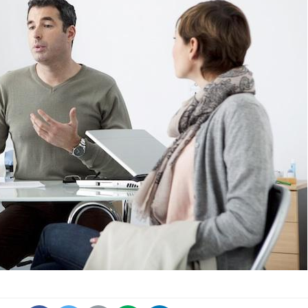
Vélo : et si vos douleurs
Et si le
n’étaient pas liées à
bientôt 
l’effort ?
plombag
Les crises d’angoisse
Éclipse 
peuvent-elles survenir
: “Des v
sans raison apparente ?
c'est in
la santé
Fatigue en vacances :
Les tro
normal ou signe d’une
modifien
maladie ?