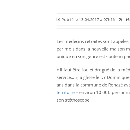
Publié le 13.04.2017 à 07h16
|
|
Les médecins retraités sont appelés à
par mois dans la nouvelle maison méd
Ecz
You
unique en son genre est soutenu par
exp
« Il faut être fou et drogué de la m
Il y
d'au
service… », a glissé le Dr Dominique
ques
ans dans la commune de Renazé avant
mont
territoire
– environ 10 000 personnes 
son stéthoscope.