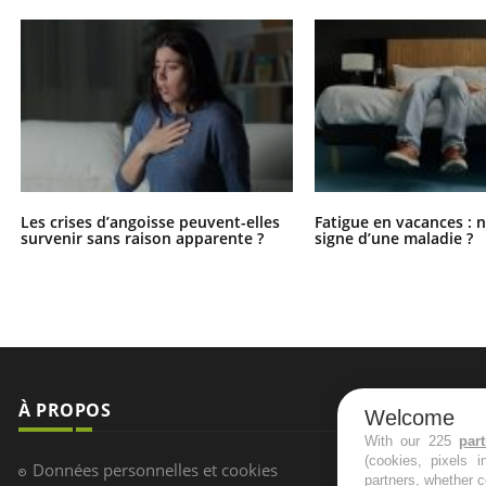
Les crises d’angoisse peuvent-elles
Fatigue en vacances : 
survenir sans raison apparente ?
signe d’une maladie ?
À PROPOS
NEWSLETT
Welcome
With our 225
par
(cookies, pixels 
Recevez toute
Données personnelles et cookies
partners, whether c
infos santé