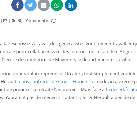
|
|
|
Commenter
 la rescousse. A Laval, des généralistes vont revenir travailler 
icale pour collaborer avec des internes de la faculté d’Angers. 
éma Chronique des Mains :
Carence en fer : com
tube
Youtube
 l’Ordre des médecins de Mayenne, le département et la ville.
Youtube
Youtube
liquer ma maladie
prévenir
édecine pour vouloir reprendre. Ou alors tout simplement vouloir
 a des sujets qui sont faciles à aborder...
Fatigue, irritabilité, brou
tres non ! D'un côté, poser des
même alopécie… Les sym
 Hérault à
nos confrères de Ouest-France
. Le médecin a exercé 
tions sur la maladie d'un proche c'est
carence en fer sont multi
 de prendre sa retraite l’an dernier. Mais face à
la désertificat
rer ...
...
n’auraient pas de médecin traitant -, le Dr Hérault a décidé de