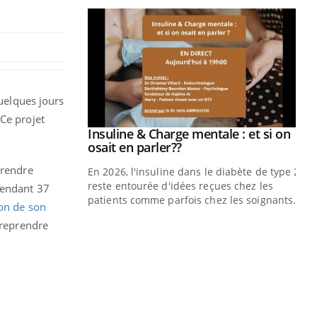
quelques jours
Ce projet
prendre pour
Insuline & Charge mentale : et si on
Youtube
Youtube
osait en parler??
 rendre
illard mental ou
En 2026, l'insuline dans le diabète de type 2
ptômes de la
reste entourée d'idées reçues chez les
pendant 37
ples ce qui la rend
patients comme parfois chez les soignants.
ion de son
 reprendre
Ec
You
pré
L'é
ryt
sol
sont