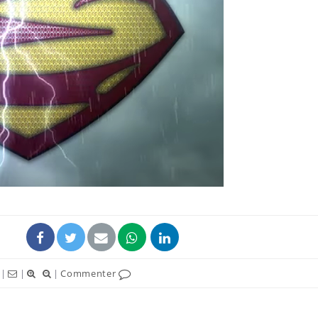
Fortes chaleurs :
pourquoi le risque de
noyade grimpe-t-il ?
Le Viagra pourrait-il
freiner la propagation du
cancer ?
Pourquoi manger moins
de protéines pourrait
finalement être bénéfique
|
|
|
Commenter