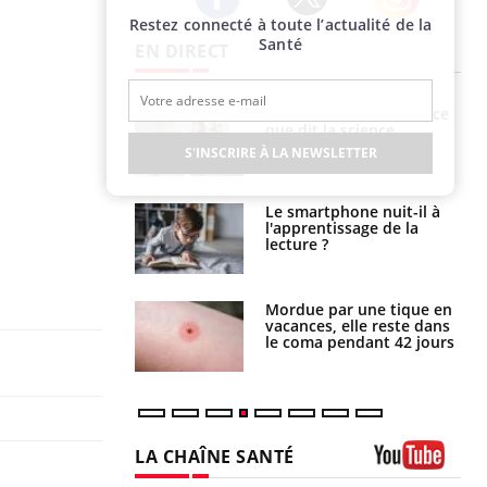
Restez connecté à toute l’actualité de la
Twitter
Facebook
Instagram
Santé
EN DIRECT
Grossesse et chaleur : ce
Mordue par un
que dit la science
barracuda, une petite fille
secourue grâce à un
S'INSCRIRE À LA NEWSLETTER
réflexe essentiel
Le smartphone nuit-il à
Légionellose en Suisse :
l'apprentissage de la
quelle est l’origine de la
lecture ?
contamination ?
Mordue par une tique en
Allergies alimentaires :
vacances, elle reste dans
une nouvelle arme contre
le coma pendant 42 jours
les réactions sévères
LA CHAÎNE SANTÉ
Youtube