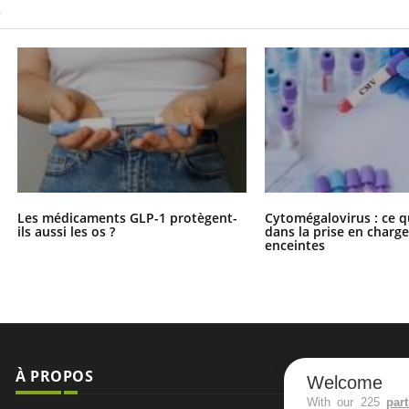
S
Les médicaments GLP-1 protègent-
Cytomégalovirus : ce q
ils aussi les os ?
dans la prise en char
enceintes
À PROPOS
NEWSLETT
Welcome
With our 225
par