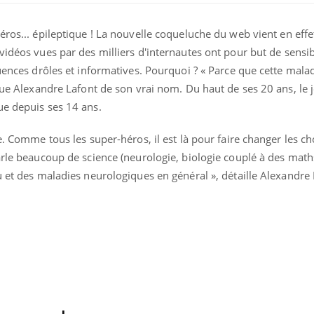
éros... épileptique ! La nouvelle coqueluche du web vient en effe
 vidéos vues par des milliers d'internautes ont pour but de sensibi
uences drôles et informatives. Pourquoi ? « Parce que cette malad
lique Alexandre Lafont de son vrai nom. Du haut de ses 20 ans, 
ue depuis ses 14 ans.
uline & Charge mentale : et si on
tube
e. Comme tous les super-héros, il est là pour faire changer les cho
Youtube
it en parler??
arle beaucoup de science (neurologie, biologie couplé à des math
026, l'insuline dans le diabète de type 2
u et des maladies neurologiques en général », détaille Alexandre 
e entourée d'idées reçues chez les
ients comme parfois chez les soignants.