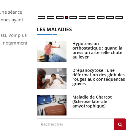
num
 une séance
onnes ayant
LES MALADIES
ssi, voir plus
lm, notamment
Hypotension
orthostatique : quand la
pression artérielle chute
au lever
Drépanocytose : une
déformation des globules
rouges aux conséquences
graves
Maladie de Charcot
(Sclérose latérale
amyotrophique)