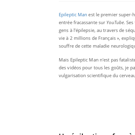
Epileptic Man
est le premier super-h
entrée fracassante sur
YouTube
. Ses
gens à l’épilepsie, au travers de séq
vie à 2 millions de Français », exp
souffre de cette maladie neurologiq
 Mains :
Carence en fer : comprendre pour
Ins
Youtube
You
Mais Epileptic Man n'est pas fatalist
Youtube
Youtube
prévenir
osa
des vidéos pour tous les goûts, je p
aciles à aborder...
Fatigue, irritabilité, brouillard mental ou
En 2
vulgarisation scientifique du cervea
poser des
même alopécie… Les symptômes de la
rest
'un proche c'est
carence en fer sont multiples ce qui la rend
pat
...