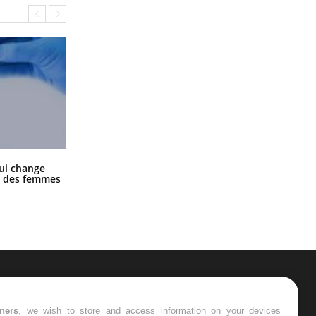
La sieste empêche-t-elle de dormir
ui change
la nuit ?
ge des femmes
ER
tners
, we wish to store and access information on your devices