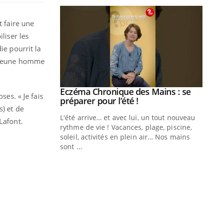
t faire une
liser les
ie pourrit la
le jeune homme
Eczéma Chronique des Mains : se
Youtube
ses. « Je fais
Youtube
préparer pour l’été !
s) et de
L'été arrive… et avec lui, un tout nouveau
Lafont.
rythme de vie ! Vacances, plage, piscine,
soleil, activités en plein air… Nos mains
sont ...
Youtube
Diabète & Ramadan 2026
Un
Youtube
You
fac
Le Ramadan approche, et, pour de
pr
nombreuses personnes atteintes de
Un 
diabète, c'est une période de questions, de
mut
défis, mais ...
san