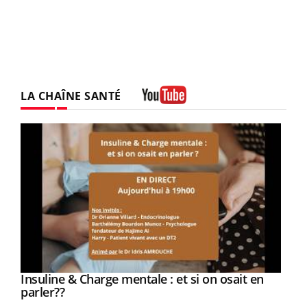
LA CHAÎNE SANTÉ
Youtube
Youtube
Insuline & Charge mentale : et si on osait en
Youtube
Youtube
parler??