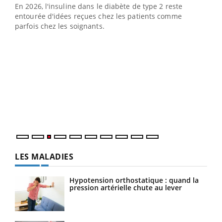
En 2026, l'insuline dans le diabète de type 2 reste
entourée d'idées reçues chez les patients comme
parfois chez les soignants.
Ecz
You
pour
L'ét
Vaca
Nos 
LES MALADIES
Hypotension orthostatique : quand la
pression artérielle chute au lever