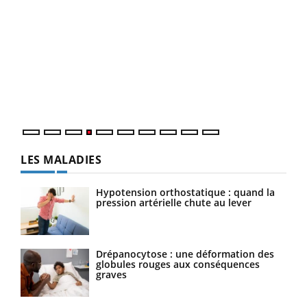
Dia
You
Le 
pers
ques
LES MALADIES
Hypotension orthostatique : quand la
pression artérielle chute au lever
Drépanocytose : une déformation des
globules rouges aux conséquences
graves