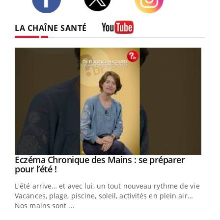
Twitter
Facebook
Instagram
LA CHAÎNE SANTÉ
Youtube
Eczéma Chronique des Mains : se préparer
Youtube
Youtube
pour l’été !
L'été arrive… et avec lui, un tout nouveau rythme de vie !
Vacances, plage, piscine, soleil, activités en plein air…
Nos mains sont ...