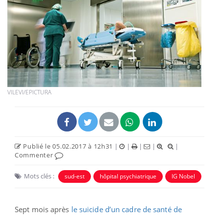
VILEVI/EPICTURA
Publié le 05.02.2017 à 12h31
|
|
|
|
|
Commenter
Mots clés :
sud-est
hôpital psychiatrique
IG Nobel
Sept mois après
le suicide d’un cadre de santé de