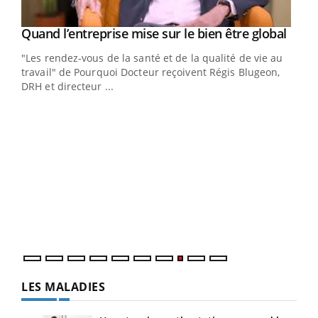
Yout
Quand l’entreprise mise sur le bien être global
Youtube
ndez-
"Les rendez-vous de la santé et de la qualité de vie au
cet
travail" de Pourquoi Docteur reçoivent Régis Blugeon,
DRH et directeur ...
Ecz
You
(3/3
Dans
vous
quot
LES MALADIES