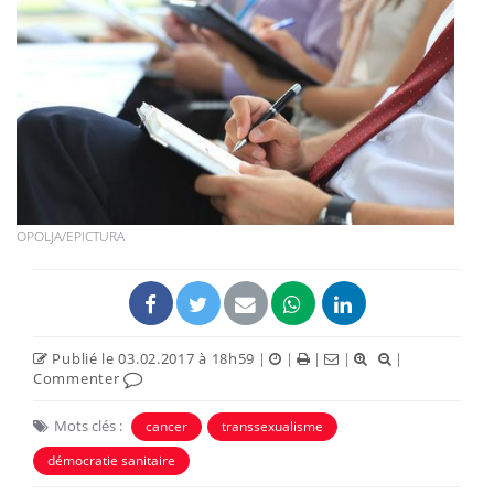
OPOLJA/EPICTURA
Publié le 03.02.2017 à 18h59
|
|
|
|
|
Commenter
Mots clés :
cancer
transsexualisme
démocratie sanitaire