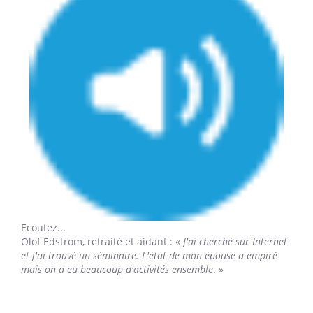
Ecoutez...
Olof Edstrom,
retraité et aidant : «
J'ai cherché sur Internet
et j'ai trouvé un séminaire. L'état de mon épouse a empiré
mais on a eu beaucoup d'activités ensemble
. »