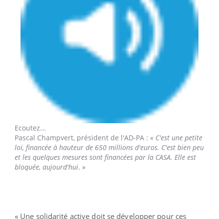
Ecoutez...
Pascal Champvert,
président de l'AD-PA : «
C'est une petite
loi, financée à hauteur de 650 millions d'euros. C'est bien peu
et les quelques mesures sont financées par la CASA. Elle est
bloquée, aujourd'hui
. »
« Une solidarité active doit se développer pour ces