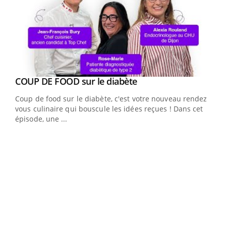
Youtube
cès
COUP DE FOOD sur le diabète
Youtube
Coup de food sur le diabète, c'est votre nouveau rendez-
 en
vous culinaire qui bouscule les idées reçues ! Dans cet
u
épisode, une ...
Qua
You
"Les
trav
DRH 