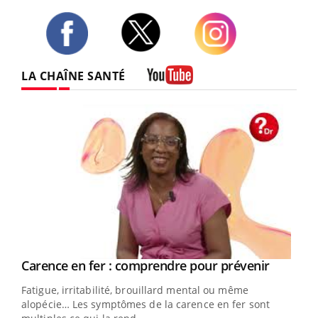
Twitter
Facebook
Instagram
LA CHAÎNE SANTÉ
Youtube
Youtube
a
Carence en fer : comprendre pour prévenir
Youtube
Fatigue, irritabilité, brouillard mental ou même
s non
alopécie… Les symptômes de la carence en fer sont