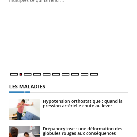
multiples ce qui la rend ...
Ins
You
par
En 2
ento
parf
LES MALADIES
Hypotension orthostatique : quand la
pression artérielle chute au lever
Drépanocytose : une déformation des
globules rouges aux conséquences