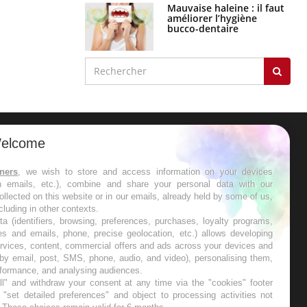
Mauvaise haleine : il faut
améliorer l’hygiène
bucco-dentaire
elcome
ER
tners
, we wish to store and access information on your devices
in emails, etc.), combine and share your personal data with our
s les semaines les meilleures
ollected on this website or in our emails, already held by some of us,
ncluding in other contexts.
ta (identifiers, browsing, preferences, purchases, loyalty programs,
es and emails, phone, precise geolocation, etc.) allows developing
ervices, content, commercial offers and ads across your devices and
 by email, post, SMS, phone, audio, and video), personalising them,
RE
rformance, and analysing audiences.
l" and withdraw your consent at any time via the "cookies" footer
"set detailed preferences" and object to processing activities not