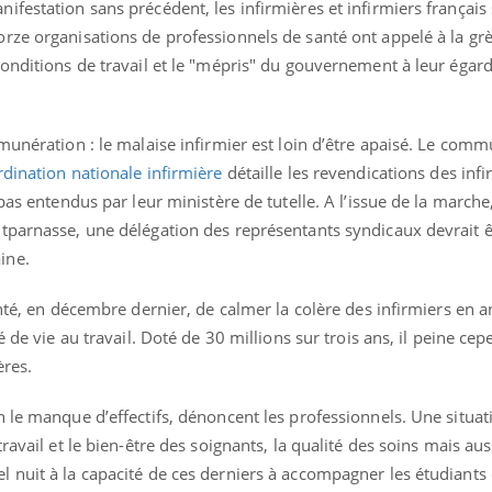
festation sans précédent, les infirmières et infirmiers français
rze organisations de professionnels de santé ont appelé à la gr
onditions de travail et le "mépris" du gouvernement à leur égard
Les médicaments GLP-1
VIH : la
protègent-ils aussi les os
tous les
munération : le malaise infirmier est loin d’être apaisé. Le com
?
elle enfi
dination nationale infirmière
détaille les revendications des infi
pas entendus par leur ministère de tutelle. A l’issue de la marche
Cytomégalovirus : ce qui
Pourquo
tparnasse, une délégation des représentants syndicaux devrait ê
change dans la prise en
gâche-t-
charge des femmes
jours de
ine.
enceintes
enté, en décembre dernier, de calmer la colère des infirmiers en
La sieste empêche-t-elle
Fortes c
de dormir la nuit ?
pourquo
é de vie au travail. Doté de 30 millions sur trois ans, il peine ce
noyade g
ères.
 le manque d’effectifs, dénoncent les professionnels. Une situat
ravail et le bien-être des soignants, la qualité des soins mais aus
 nuit à la capacité de ces derniers à accompagner les étudiants