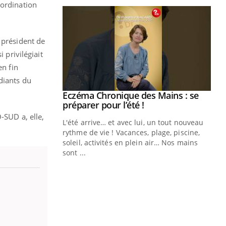
oordination
 président de
 privilégiait
en fin
diants du
ale : et si on
Eczéma Chronique des Mains : se
Youtube
ube
Youtube
préparer pour l’été !
-SUD a, elle,
e diabète de type 2
L'été arrive… et avec lui, un tout nouveau
çues chez les
rythme de vie ! Vacances, plage, piscine,
ez les soignants.
soleil, activités en plein air… Nos mains
sont ...
Di
You
Le 
nom
dia
défi