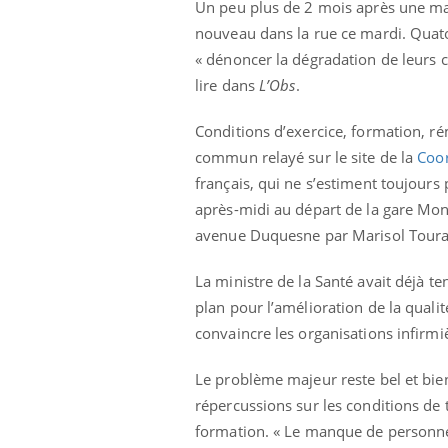
Un peu plus de 2 mois après une mani
nouveau dans la rue ce mardi. Quato
« dénoncer la dégradation de leurs c
lire dans
L’Obs
.
Toujours connectés :
comment le travail
Conditions d’exercice, formation, ré
empiète de plus en plus
sur nos soirées
commun relayé sur le site de la
Coor
français, qui ne s’estiment toujours 
Cancer colorectal : une
après-midi au départ de la gare Mon
stratégie simple aurait
changé la donne au Pays
avenue Duquesne par Marisol Toura
basque
La ministre de la Santé avait déjà t
Chikungunya, dengue,
West Nile : que se passe-
plan pour l’amélioration de la qualit
t-il dans le sud de la
France ?
convaincre les organisations infirmi
Le problème majeur reste bel et bien
répercussions sur les conditions de t
formation. « Le manque de personnel