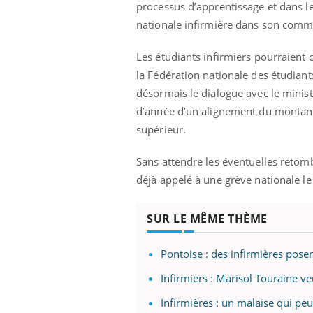
processus d’apprentissage et dans l
nationale infirmière dans son com
Car
You
pré
Les étudiants infirmiers pourraient 
la Fédération nationale des étudiants
Fati
désormais le dialogue avec le ministè
mêm
care
d’année d’un alignement du montant 
...
supérieur.
Eczéma Chronique des Mains :
Youtube
Youtube
expliquer ma maladie
Sans attendre les éventuelles retomb
Il y a des sujets qui sont faciles à aborder...
déjà appelé à une grève nationale l
d'autres non ! D'un côté, poser des
questions sur la maladie d'un proche c'est
montrer ...
SUR LE MÊME THÈME
Pontoise : des infirmières pose
Infirmiers : Marisol Touraine veu
Infirmières : un malaise qui pe