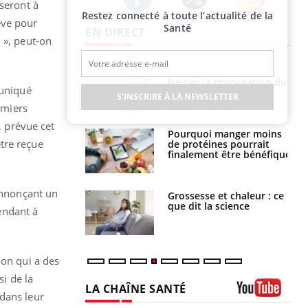
 seront à
Restez connecté à toute l’actualité de la
Twitter
Facebook
Instagram
ève pour
Santé
EN DIRECT
 », peut-on
 fin du comprimé
Le Viagra pourrait-il
 jours se profile-t-
freiner la propagation du
muniqué
n ?
cancer ?
S'INSCRIRE À LA NEWSLETTER
rmiers
, prévue cet
i votre ventre
Pourquoi manger moins
tre reçue
il les premiers
de protéines pourrait
 vos vacances ?
finalement être bénéfique
 annonçant un
haleurs :
Grossesse et chaleur : ce
i le risque de
que dit la science
pendant à
rimpe-t-il ?
ion qui a des
si de la
LA CHAÎNE SANTÉ
 dans leur
Youtube