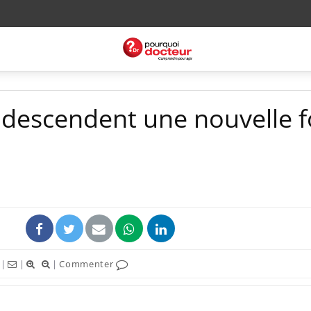
s descendent une nouvelle f
|
|
|
Commenter