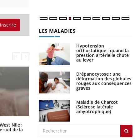
'inscrire
LES MALADIES
Hypotension
orthostatique : quand la
pression artérielle chute
au lever
Drépanocytose : une
déformation des globules
rouges aux conséquences
graves
Maladie de Charcot
(Sclérose latérale
amyotrophique)
Les médicaments GLP-1 protègent-
West Nile :
ils aussi les os ?
le sud de la