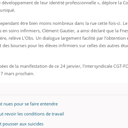
e développement de leur identité professionnelle », déplore la C
muniqué.
ence en fer : comprendre pour
tube
Youtube
venir
cependant être bien moins nombreux dans la rue cette fois-ci. Le
 en soins infirmiers, Clément Gautier, a ainsi déclaré que la Fnesi
gue, irritabilité, brouillard mental ou
re, relève L’Obs. Un dialogue largement facilité par l’obtention 
e alopécie… Les symptômes de la
nce en fer sont multiples ce qui la rend
des bourses pour les élèves infirmiers sur celles des autres étu
Insuline & Charge ment
Youtube
Yout
osait en parler??
ées de la manifestation de ce 24 janvier, l'intersyndicale CGT-FO
En 2026, l'insuline dans l
e 7 mars prochain.
reste entourée d'idées re
patients comme parfois ch
nt nues pour se faire entendre
t revoir les conditions de travail
ut pousser aux suicides