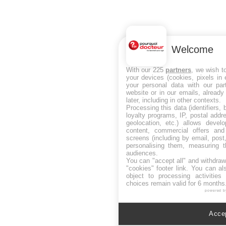
Welcome
With our 225
partners
, we wish t
your devices (cookies, pixels in
your personal data with our par
website or in our emails, alread
later, including in other contexts.
Processing this data (identifiers,
loyalty programs, IP, postal add
geolocation, etc.) allows devel
content, commercial offers an
screens (including by email, pos
personalising them, measuring t
audiences.
You can "accept all" and withdraw
"cookies" footer link
. You can al
object to processing activitie
choices remain valid for 6 months
powered b
Accep