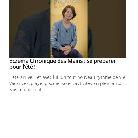
Eczéma Chronique des Mains : se préparer
Youtube
Youtube
pour l’été !
L'été arrive… et avec lui, un tout nouveau rythme de vie !
Vacances, plage, piscine, soleil, activités en plein air…
Nos mains sont ...
Dia
You
Le 
pers
ques