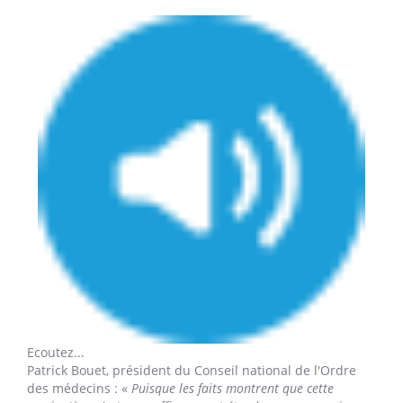
Ecoutez...
Patrick Bouet,
président du Conseil national de l'Ordre
des médecins : «
Puisque les faits montrent que cette