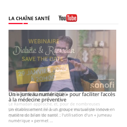
LA CHAÎNE SANTÉ
Youtube
Un « jumeau numérique » pour faciliter l’accès
Youtube
Youtube
à la médecine préventive
Un établissement lié à un groupe mutualiste innove en
e
matière de bilan de santé : l'utilisation d'un « jumeau
numérique » permet ...