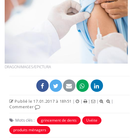
DRAGONIMAGES/EPICTURA
Publié le 17.01.2017 à 18h51
|
|
|
|
|
Commenter
Mots clés :
grincement de dents
Uvéite
produits ménagers