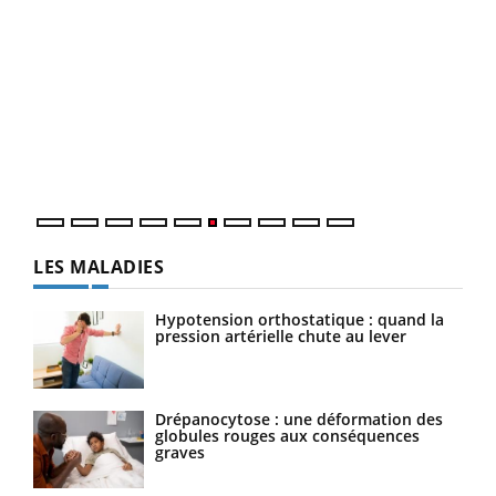
COU
You
Coup
vous
épis
LES MALADIES
Hypotension orthostatique : quand la
pression artérielle chute au lever
Drépanocytose : une déformation des
globules rouges aux conséquences
graves