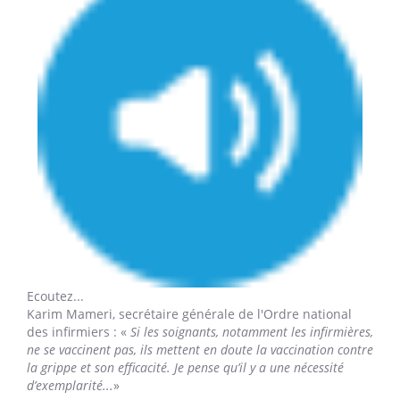
Ecoutez...
Karim Mameri,
secrétaire générale de l'Ordre national
des infirmiers : «
Si les soignants, notamment les infirmières,
ne se vaccinent pas, ils mettent en doute la vaccination contre
la grippe et son efficacité. Je pense qu’il y a une nécessité
d’exemplarité...
»