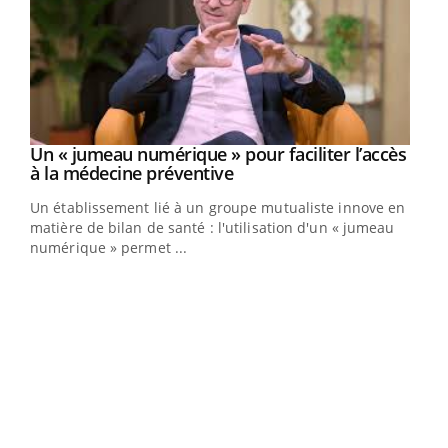
Un « jumeau numérique » pour faciliter l’accès
Youtube
Youtube
à la médecine préventive
Un établissement lié à un groupe mutualiste innove en
e
matière de bilan de santé : l'utilisation d'un « jumeau
numérique » permet ...
COU
You
Coup
vous
épis