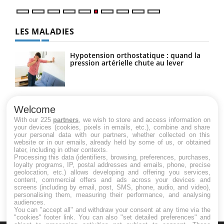
LES MALADIES
Hypotension orthostatique : quand la
pression artérielle chute au lever
Drépanocytose : une déformation des
globules rouges aux conséquences
Welcome
graves
With our 225
partners
, we wish to store and access information on
your devices (cookies, pixels in emails, etc.), combine and share
your personal data with our partners, whether collected on this
website or in our emails, already held by some of us, or obtained
Maladie de Charcot (Sclérose latérale
later, including in other contexts.
amyotrophique)
Processing this data (identifiers, browsing, preferences, purchases,
loyalty programs, IP, postal addresses and emails, phone, precise
geolocation, etc.) allows developing and offering you services,
content, commercial offers and ads across your devices and
screens (including by email, post, SMS, phone, audio, and video),
personalising them, measuring their performance, and analysing
audiences.
You can "accept all" and withdraw your consent at any time via the
"cookies" footer link
. You can also "set detailed preferences" and