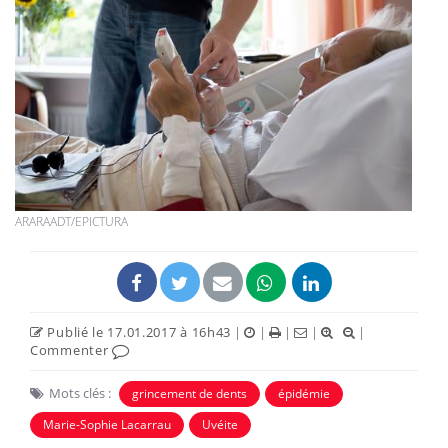
ARARAADT/EPICTURA
Publié le 17.01.2017 à 16h43
|
|
|
|
|
Commenter
Mots clés :
grincement de dents
épidémie
Marie-Sophie Lacarrau
Uvéite