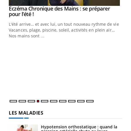
Eczéma Chronique des Mains : se préparer
Youtube
Youtube
pour l’été !
L'été arrive… et avec lui, un tout nouveau rythme de vie !
Vacances, plage, piscine, soleil, activités en plein air…
Nos mains sont ...
Dia
You
Le 
pers
ques
LES MALADIES
Hypotension orthostatique : quand la