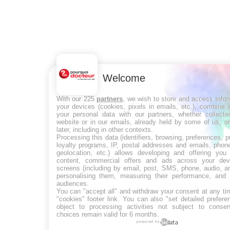
Welcome
With our 225
partners
, we wish to store and access info
your devices (cookies, pixels in emails, etc.), combine
your personal data with our partners, whether collecte
website or in our emails, already held by some of us, o
later, including in other contexts.
Processing this data (identifiers, browsing, preferences, 
loyalty programs, IP, postal addresses and emails, phon
geolocation, etc.) allows developing and offering you 
content, commercial offers and ads across your de
screens (including by email, post, SMS, phone, audio, a
personalising them, measuring their performance, and 
audiences.
You can "accept all" and withdraw your consent at any ti
"cookies" footer link
. You can also "set detailed prefere
object to processing activities not subject to conse
choices remain valid for 6 months.
powered by