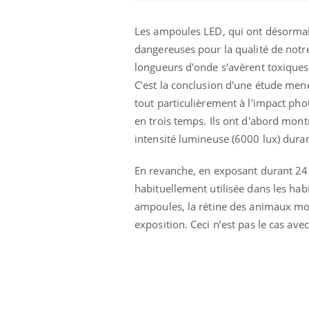
Les ampoules LED, qui ont désormais
dangereuses pour la qualité de notre 
longueurs d'onde s'avèrent toxiques 
C'est la conclusion d'une étude mené
tout particulièrement à l'impact pho
en trois temps. Ils ont d'abord montr
intensité lumineuse (6000 lux) durant
En revanche, en exposant durant 24
habituellement utilisée dans les hab
 à risque : ce jus
Cancer colorectal : une
ampoules, la rétine des animaux mon
ttire l'attention
stratégie simple aurait
cheurs
changé la donne au Pays
exposition. Ceci n’est pas le cas ave
basque
 oublier les
Chikungunya, dengue,
n vacances ?
West Nile : que se passe-
t-il dans le sud de la
France ?