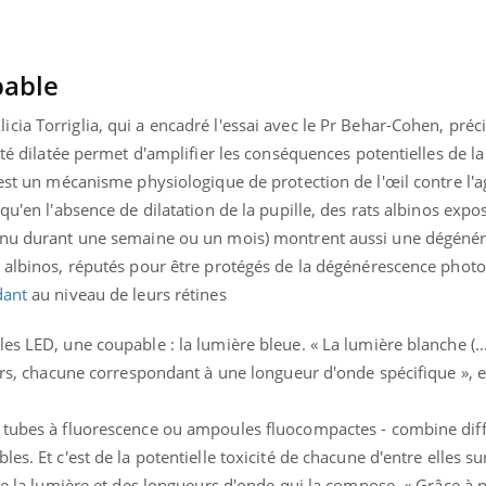
VIH : la fin du comprimé
tous les jours se profile-t-
elle enfin ?
pable
Alicia Torriglia, qui a encadré l'essai avec le Pr Behar-Cohen, préc
été dilatée permet d'amplifier les conséquences potentielles de la
 est un mécanisme physiologique de protection de l'œil contre l'
qu'en l'absence de dilatation de la pupille, des rats albinos expo
tinu durant une semaine ou un mois) montrent aussi une dégéné
 albinos, réputés pour être protégés de la dégénérescence photo
dant
au niveau de leurs rétines
es LED, une coupable : la lumière bleue. « La lumière blanche (.
eurs, chacune correspondant à une longueur d'onde spécifique », e
, tubes à fluorescence ou ampoules fluocompactes - combine dif
s. Et c'est de la potentielle toxicité de chacune d'entre elles sur
 de la lumière et des longueurs d'onde qui la compose. « Grâce à 