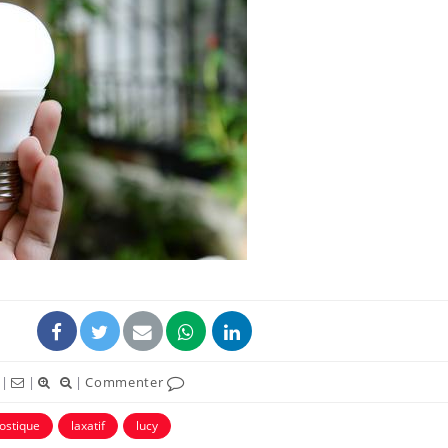
|
|
|
Commenter
ostique
laxatif
lucy