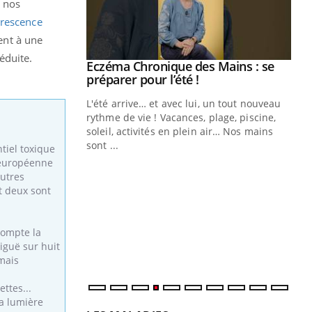
i nos
rescence
lent à une
éduite.
Eczéma Chronique des Mains : se
Youtube
Youtube
préparer pour l’été !
L'été arrive… et avec lui, un tout nouveau
rythme de vie ! Vacances, plage, piscine,
soleil, activités en plein air… Nos mains
sont ...
tiel toxique
Youtube
Diabète & Ramadan 2026
Un
Youtube
You
e européenne
fac
autres
Le Ramadan approche, et, pour de
pr
et deux sont
nombreuses personnes atteintes de
Un 
diabète, c'est une période de questions, de
mut
défis, mais ...
compte la
san
iguë sur huit
num
 mais
ttes...
la lumière