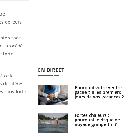
tre
es de leurs
intéressée
ont procédé
e forte
EN DIRECT
à celle
es dernières
Pourquoi votre ventre
Pourquoi manger moins
s sous forte
gâche-t-il les premiers
de protéines pourrait
jours de vos vacances ?
finalement être bénéfique
Fortes chaleurs :
Grossesse et chaleur : ce
pourquoi le risque de
que dit la science
noyade grimpe-t-il ?