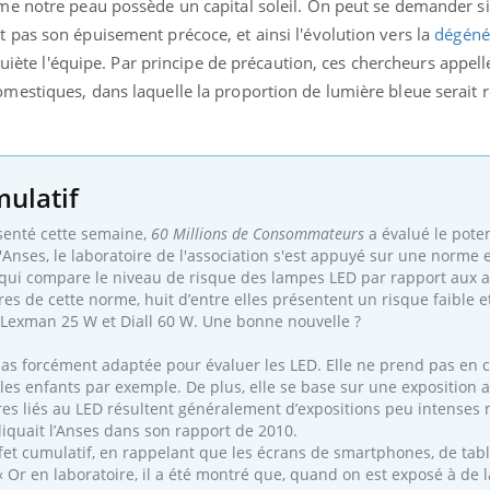
me notre peau possède un capital soleil. On peut se demander s
pas son épuisement précoce, et ainsi l'évolution vers la
dégéné
quiète l'équipe. Par principe de précaution, ces chercheurs appel
estiques, dans laquelle la proportion de lumière bleue serait r
uline & Charge mentale : et si on
tube
Youtube
it en parler??
026, l'insuline dans le diabète de type 2
e entourée d'idées reçues chez les
mulatif
ients comme parfois chez les soignants.
ésenté cette semaine,
60 Millions de Consommateurs
a évalué le poten
'Anses, le laboratoire de l'association s'est appuyé sur une norm
» qui compare le niveau de risque des lampes LED par rapport aux 
res de cette norme, huit d’entre elles présentent un risque faible 
 Lexman 25 W et Diall 60 W. Une bonne nouvelle ?
pas forcément adaptée pour évaluer les LED. Elle ne prend pas en 
 les enfants par exemple. De plus, elle se base sur une exposition a
ires liés au LED résultent généralement d’expositions peu intenses
liquait l’Anses dans son rapport de 2010.
effet cumulatif, en rappelant que les écrans de smartphones, de table
« Or en laboratoire, il a été montré que, quand on est exposé à de 