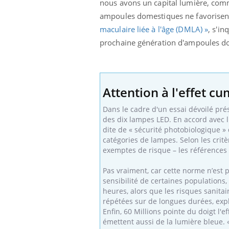
nous avons un capital lumière, com
ampoules domestiques ne favorisent 
maculaire liée à l'âge (DMLA) »
, s'in
prochaine génération d'ampoules dom
 Mains :
Carence en fer : comprendre pour
Ins
Youtube
You
Youtube
Youtube
prévenir
osa
aciles à aborder...
Fatigue, irritabilité, brouillard mental ou
En 2
poser des
même alopécie… Les symptômes de la
rest
Attention à l'effet cu
'un proche c'est
carence en fer sont multiples ce qui la rend
pat
...
Dans le cadre d'un essai dévoilé pr
des dix lampes LED. En accord avec l
dite de « sécurité photobiologique 
catégories de lampes. Selon les critè
exemptes de risque – les références
Pas vraiment, car cette norme n’est 
sensibilité de certaines populations,
heures, alors que les risques sanita
répétées sur de longues durées, exp
Enfin, 60 Millions pointe du doigt l'
émettent aussi de la lumière bleue. 