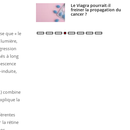
Le Viagra pourrait-il
Le smartphone nuit-il à
freiner la propagation du
l'apprentissage de la
cancer ?
lecture ?
ise que « le
 lumière,
agression
sés à long
rescence
-induite,
..) combine
xplique la
férentes
 la rétine
nos