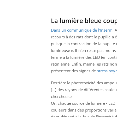
 connectés :
Les médicaments GLP-1
le travail
protègent-ils aussi les os
de plus en plus
?
soirées
La lumière bleue cou
Dans un communiqué de l'Inserm
, 
recours à des rats dont la pupille a 
puisque la contraction de la pupille
lumineuse ». Il n'en reste pas moins 
terme à la lumière des LED (en con
rétinienne. Enfin, même les rats non
présentent des signes de
stress oxy
Derrière la phototoxicité des ampoul
(...) des rayons de différentes coul
chercheuse.
Or, chaque source de lumière - LED
couleurs dans des proportions variable
dont dépend à la fois de l'intensité