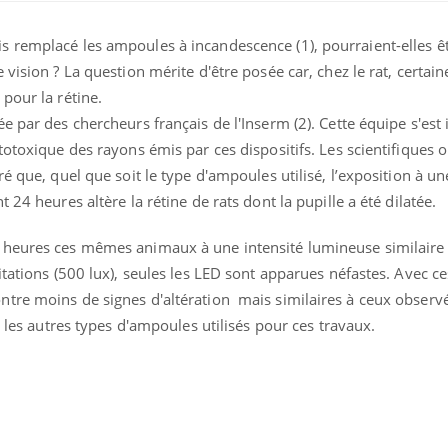
 remplacé les ampoules à incandescence (1), pourraient-elles ê
vision ? La question mérite d'être posée car, chez le rat, certain
pour la rétine.
e par des chercheurs français de l'Inserm (2). Cette équipe s'est 
totoxique des rayons émis par ces dispositifs. Les scientifiques 
é que, quel que soit le type d'ampoules utilisé, l’exposition à un
 24 heures altère la rétine de rats dont la pupille a été dilatée.
 heures ces mêmes animaux à une intensité lumineuse similaire 
itations (500 lux), seules les LED sont apparues néfastes. Avec c
Cytomégalovirus : ce qui
tre moins de signes d'altération mais similaires à ceux observé
change dans la prise en
charge des femmes
c les autres types d'ampoules utilisés pour ces travaux.
enceintes
La sieste empêche-t-elle
de dormir la nuit ?