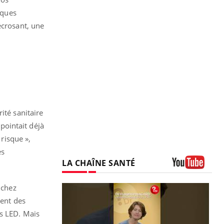
iques
écrosant, une
ité sanitaire
l pointait déjà
 risque »,
es
LA CHAÎNE SANTÉ
Youtube
 chez
dent des
es LED. Mais