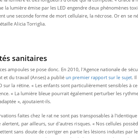
ue la lumière émise par les LED engendre deux phénomènes tox
ent une seconde forme de mort cellulaire, la nécrose. Or en se n
aille Alicia Torriglia.
tés sanitaires
à ces ampoules se pose donc. En 2010, l'Agence nationale de sécur
t et du travail (Anses) a publié
un premier rapport sur le sujet
. I
D sur la rétine. « Les enfants sont particulièrement sensibles à ce
gence. « La lumière bleue pourrait également perturber les rythm
adaptée », ajoutaient-ils.
vations faites chez le rat ne sont pas transposables à l'identique
lertent, par ailleurs, sur d'autres risques. « Nos cellules possè
tent sans doute de corriger en partie les lésions induites par l