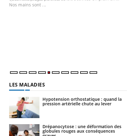
Un 
You
à l
Un é
mati
numé
LES MALADIES
Hypotension orthostatique : quand la
pression artérielle chute au lever
Drépanocytose : une déformation des
globules rouges aux conséquences
graves