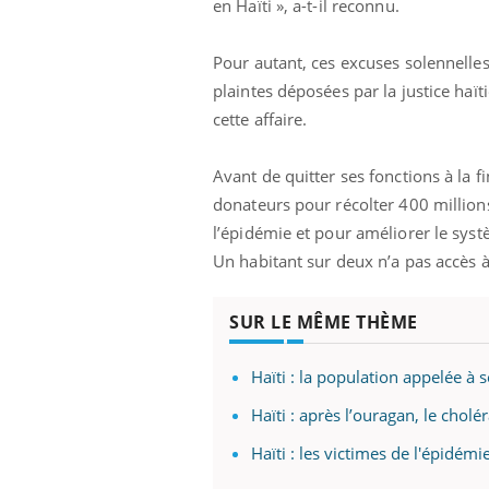
en Haïti », a-t-il reconnu.
Pour autant, ces excuses solennelles 
plaintes déposées par la justice haï
cette affaire.
Avant de quitter ses fonctions à la
donateurs pour récolter 400 millions
Eczéma Chronique des Mains :
Car
Youtube
You
Youtube
expliquer ma maladie
pré
l’épidémie et pour améliorer le syst
Un habitant sur deux n’a pas accès à
Il y a des sujets qui sont faciles à aborder...
Fati
d'autres non ! D'un côté, poser des
mêm
questions sur la maladie d'un proche c'est
care
SUR LE MÊME THÈME
montrer ...
...
Haïti : la population appelée à s
Haïti : après l’ouragan, le cholé
Haïti : les victimes de l'épidém