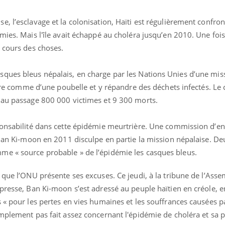
, l’esclavage et la colonisation, Haïti est régulièrement confro
mies. Mais l'île avait échappé au choléra jusqu’en 2010. Une foi
 cours des choses.
La sieste empêche-t-elle
Fortes c
de dormir la nuit ?
pourquo
noyade g
ques bleus népalais, en charge par les Nations Unies d’une mis
vière comme d’une poubelle et y répandre des déchets infectés. Le 
VIH : la fin du comprimé
Le Viagr
 au passage 800 000 victimes et 9 300 morts.
tous les jours se profile-t-
freiner 
elle enfin ?
cancer ?
ponsabilité dans cette épidémie meurtrière. Une commission d’e
 Ban Ki-moon en 2011 disculpe en partie la mission népalaise. De
Pourquoi votre ventre
Pourquo
gâche-t-il les premiers
de prot
me « source probable » de l’épidémie les casques bleus.
jours de vos vacances ?
finalem
 que l’ONU présente ses excuses. Ce jeudi, à la tribune de l’Ass
presse, Ban Ki-moon s’est adressé au peuple haïtien en créole, en
 « pour les pertes en vies humaines et les souffrances causées p
implement pas fait assez concernant l'épidémie de choléra et sa 