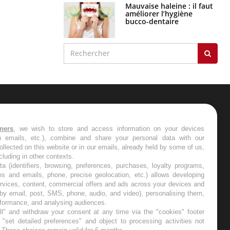
Mauvaise haleine : il faut
améliorer l’hygiène
bucco-dentaire
ER
tners
, we wish to store and access information on your devices
in emails, etc.), combine and share your personal data with our
s les semaines les meilleures
ollected on this website or in our emails, already held by some of us,
ncluding in other contexts.
ta (identifiers, browsing, preferences, purchases, loyalty programs,
es and emails, phone, precise geolocation, etc.) allows developing
ervices, content, commercial offers and ads across your devices and
 by email, post, SMS, phone, audio, and video), personalising them,
RE
rformance, and analysing audiences.
l" and withdraw your consent at any time via the "cookies" footer
"set detailed preferences" and object to processing activities not