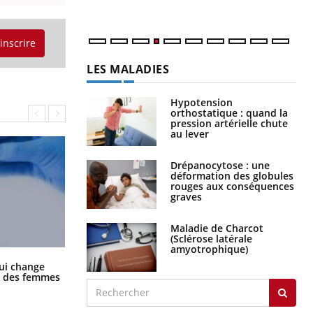
'inscrire
LES MALADIES
Hypotension
orthostatique : quand la
pression artérielle chute
au lever
Drépanocytose : une
déformation des globules
rouges aux conséquences
graves
Maladie de Charcot
(Sclérose latérale
amyotrophique)
La sieste empêche-t-elle de dormir
ui change
la nuit ?
ge des femmes