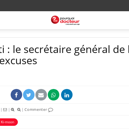
i : le secrétaire général de
 excuses
|
|
|
Commenter
 Ki-moon