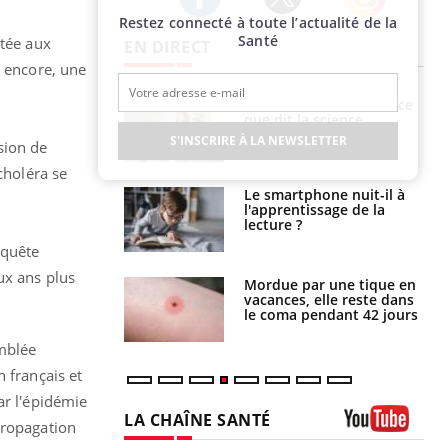
Restez connecté à toute l’actualité de la
Twitter
Facebook
Instagram
Santé
ntée aux
EN DIRECT
s encore, une
haleurs :
Grossesse et chaleur : ce
i le risque de
que dit la science
rimpe-t-il ?
S'INSCRIRE À LA NEWSLETTER
sion de
choléra se
a pourrait-il
Le smartphone nuit-il à
la propagation du
l'apprentissage de la
lecture ?
nquête
ux ans plus
i manger moins
Mordue par une tique en
éines pourrait
vacances, elle reste dans
ent être bénéfique
le coma pendant 42 jours
emblée
 français et
ar l'épidémie
LA CHAÎNE SANTÉ
propagation
Youtube