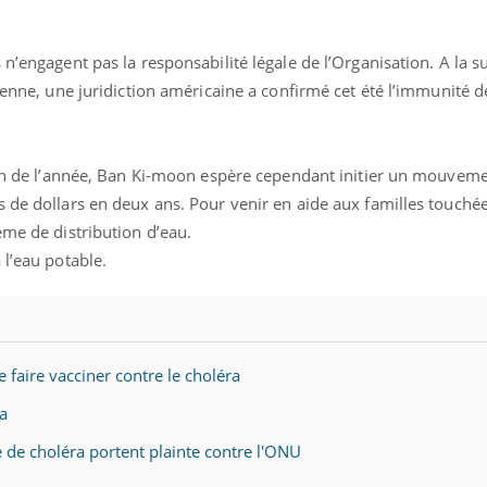
n’engagent pas la responsabilité légale de l’Organisation. A la s
tienne, une juridiction américaine a confirmé cet été l’immunité 
 fin de l’année, Ban Ki-moon espère cependant initier un mouvem
 de dollars en deux ans. Pour venir en aide aux familles touché
ence en fer : comprendre pour
Insuline & Charge ment
tube
Youtube
Youtube
Yout
venir
osait en parler??
ème de distribution d’eau.
 l’eau potable.
gue, irritabilité, brouillard mental ou
En 2026, l'insuline dans l
e alopécie… Les symptômes de la
reste entourée d'idées re
nce en fer sont multiples ce qui la rend
patients comme parfois ch
e faire vacciner contre le choléra
ra
ie de choléra portent plainte contre l'ONU