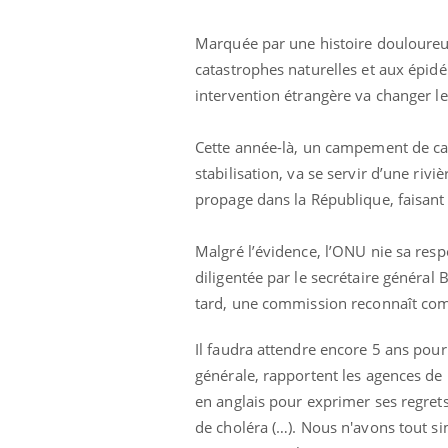
Marquée par une histoire douloureuse
catastrophes naturelles et aux épidé
intervention étrangère va changer le
Chikungunya, dengue,
West Nile : que se passe-
t-il dans le sud de la
Cette année-là, un campement de cas
France ?
stabilisation, va se servir d’une ri
Les médicaments GLP-1
propage dans la République, faisant
protègent-ils aussi les os
?
Malgré l’évidence, l’ONU nie sa res
diligentée par le secrétaire général
Cytomégalovirus : ce qui
change dans la prise en
tard, une commission reconnaît com
charge des femmes
enceintes
Il faudra attendre encore 5 ans pour
générale, rapportent les agences de 
en anglais pour exprimer ses regrets
de choléra (…). Nous n'avons tout s