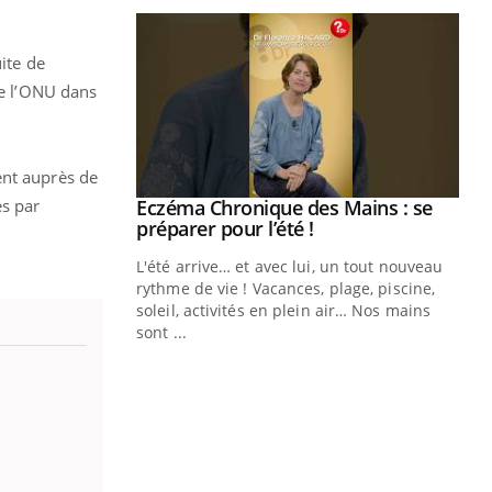
uite de
de l’ONU dans
ent auprès de
es par
ale : et si on
Eczéma Chronique des Mains : se
Youtube
ube
Youtube
préparer pour l’été !
e diabète de type 2
L'été arrive… et avec lui, un tout nouveau
çues chez les
rythme de vie ! Vacances, plage, piscine,
ez les soignants.
soleil, activités en plein air… Nos mains
sont ...
Di
You
Le 
nom
dia
défi