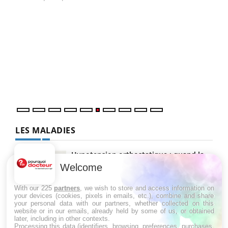
COU
You
Coup
vous
épis
LES MALADIES
Hypotension orthostatique : quand la
pression artérielle chute au lever
Welcome
With our 225
partners
, we wish to store and access information on
your devices (cookies, pixels in emails, etc.), combine and share
Drépanocytose : une déformation des
your personal data with our partners, whether collected on this
globules rouges aux conséquences
website or in our emails, already held by some of us, or obtained
graves
later, including in other contexts.
Processing this data (identifiers, browsing, preferences, purchases,