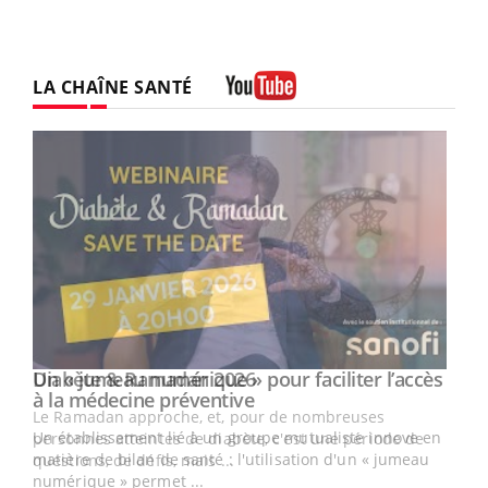
LA CHAÎNE SANTÉ
Youtube
Un « jumeau numérique » pour faciliter l’accès
Youtube
Youtube
à la médecine préventive
Un établissement lié à un groupe mutualiste innove en
e
matière de bilan de santé : l'utilisation d'un « jumeau
numérique » permet ...