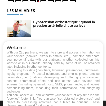
LES MALADIES
Hypotension orthostatique : quand la
pression artérielle chute au lever
Drépanocytose : une déformation des
globules rouges aux conséquences
Welcome
graves
With our 225
partners
, we wish to store and access information on
your devices (cookies, pixels in emails, etc.), combine and share
your personal data with our partners, whether collected on this
website or in our emails, already held by some of us, or obtained
Maladie de Charcot (Sclérose latérale
later, including in other contexts.
amyotrophique)
Processing this data (identifiers, browsing, preferences, purchases,
loyalty programs, IP, postal addresses and emails, phone, precise
geolocation, etc.) allows developing and offering you services,
content, commercial offers and ads across your devices and
screens (including by email, post, SMS, phone, audio, and video),
personalising them, measuring their performance, and analysing
audiences.
You can "accept all" and withdraw your consent at any time via the
"cookies" footer link
. You can also "set detailed preferences" and
object to processing activities not subject to consent. These
choices remain valid for 6 months.