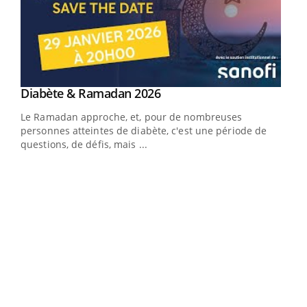
Youtube
Diabète & Ramadan 2026
Youtube
Le Ramadan approche, et, pour de nombreuses
vie !
personnes atteintes de diabète, c'est une période de
…
questions, de défis, mais ...
Un 
You
à l
Un é
mati
numé