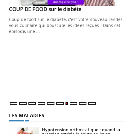
Youtube
cès
COUP DE FOOD sur le diabète
Youtube
Coup de food sur le diabète, c'est votre nouveau rendez-
 en
vous culinaire qui bouscule les idées reçues ! Dans cet
u
épisode, une ...
Qua
You
"Les
trav
DRH 
LES MALADIES
Hypotension orthostatique : quand la