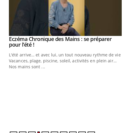
Eczéma Chronique des Mains : se préparer
Youtube
Youtube
pour l’été !
L'été arrive… et avec lui, un tout nouveau rythme de vie !
Vacances, plage, piscine, soleil, activités en plein air…
Nos mains sont ...
Dia
You
Le 
pers
ques