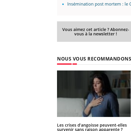
ez les soignants.
soleil, activités en plein air… Nos mains
défi
Insémination post mortem : le C
sont ...
Vous aimez cet article ? Abonnez-
vous à la newsletter !
NOUS VOUS RECOMMANDON
Les crises d’angoisse peuvent-elles
survenir sans raison apparente ?