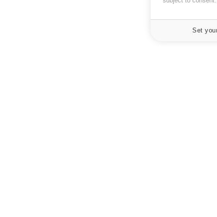
subject to consent
Set you
À PROPOS
NEWSLETT
Recevez toute
Données personnelles et cookies
infos santé