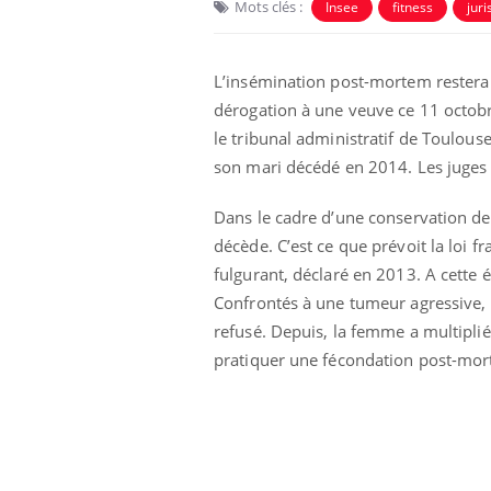
Mots clés :
Insee
fitness
jur
L’insémination post-mortem restera u
dérogation à une veuve ce 11 octob
le tribunal administratif de Toulo
son mari décédé en 2014. Les juges 
Dans le cadre d’une conservation de
décède. C’est ce que prévoit la loi f
fulgurant, déclaré en 2013. A cette
Confrontés à une tumeur agressive, 
refusé. Depuis, la femme a multipli
pratiquer une fécondation post-mort