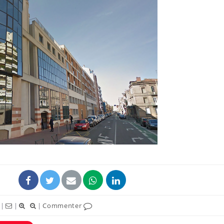
Comment oublier les
Chikung
écrans en vacances ?
West Nil
t-il dan
France ?
Toujours connectés :
Les méd
comment le travail
protègen
empiète de plus en plus
?
sur nos soirées
Cancer colorectal : une
Cytomég
stratégie simple aurait
change d
changé la donne au Pays
charge 
basque
enceint
|
|
|
Commenter