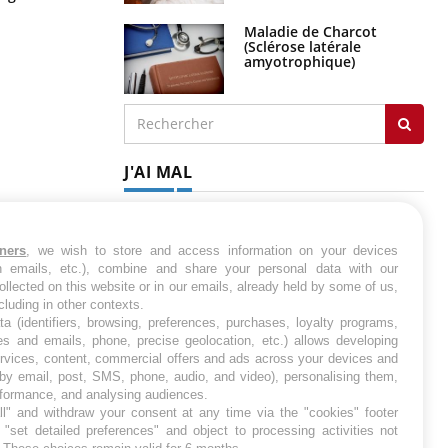
pour la santé des yeux”
Maladie de Charcot
(Sclérose latérale
amyotrophique)
J'AI MAL
tners
, we wish to store and access information on your devices
in emails, etc.), combine and share your personal data with our
ollected on this website or in our emails, already held by some of us,
ncluding in other contexts.
ta (identifiers, browsing, preferences, purchases, loyalty programs,
es and emails, phone, precise geolocation, etc.) allows developing
ervices, content, commercial offers and ads across your devices and
 by email, post, SMS, phone, audio, and video), personalising them,
rformance, and analysing audiences.
l" and withdraw your consent at any time via the "cookies" footer
"set detailed preferences" and object to processing activities not