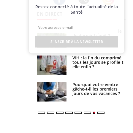
Restez connecté à toute l’actualité de la
Twitter
Facebook
Instagram
Santé
EN DIRECT
unya, dengue,
La sieste empêche-t-elle
e : que se passe-
de dormir la nuit ?
s le sud de la
S'INSCRIRE À LA NEWSLETTER
icaments GLP-1
VIH : la fin du comprimé
t-ils aussi les os
tous les jours se profile-t-
elle enfin ?
alovirus : ce qui
Pourquoi votre ventre
ans la prise en
gâche-t-il les premiers
des femmes
jours de vos vacances ?
es