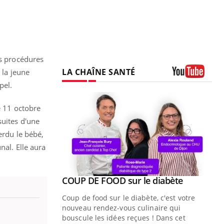
es procédures
LA CHAÎNE SANTÉ
 la jeune
pel.
Youtube
le 11 octobre
suites d'une
erdu le bébé,
nal. Elle aura
Youtube
ue » pour
COUP DE FOOD sur le diabète
Youtube
médecine
Coup de food sur le diabète, c'est votre
nouveau rendez-vous culinaire qui
n groupe
bouscule les idées reçues ! Dans cet