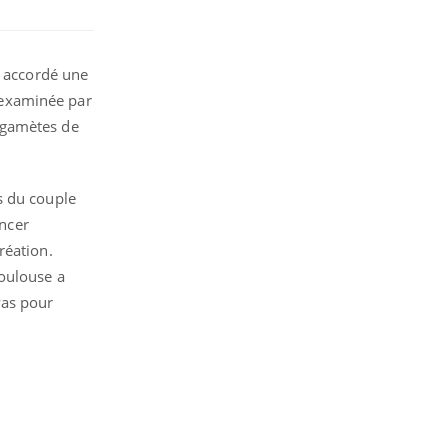
a accordé une
 examinée par
 gamètes de
s du couple
ancer
réation.
Toulouse a
Pas pour