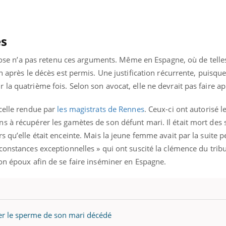
és
e rose n’a pas retenu ces arguments. Même en Espagne, où de tell
n après le décès est permis. Une justification récurrente, puisque
la quatrième fois. Selon son avocat, elle ne devrait pas faire ap
 celle rendue par
les magistrats de Rennes
. Ceux-ci ont autorisé 
s à récupérer les gamètes de son défunt mari. Il était mort des 
s qu’elle était enceinte. Mais la jeune femme avait par la suite p
constances exceptionnelles » qui ont suscité la clémence du tribu
on époux afin de se faire inséminer en Espagne.
Youtube
bète & Ramadan 2026
Un « jumeau numériq
tube
Youtube
faciliter l’accès à la 
Ramadan approche, et, pour de
Youtube
préventive
breuses personnes atteintes de
ser le sperme de son mari décédé
Un établissement lié à u
ète, c'est une période de questions, de