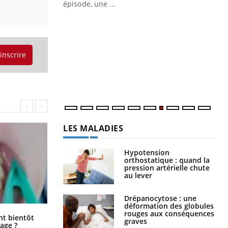
ière de bilan de
épisode, une ...
« jumeau
Qu
You
êtr
"Le
'inscrire
qua
Doc
dir
LES MALADIES
Hypotension
orthostatique : quand la
pression artérielle chute
au lever
Drépanocytose : une
déformation des globules
rouges aux conséquences
Éclipse solaire du 12 août : “Des
ent bientôt
graves
verres adaptés, c'est indispensable
age ?