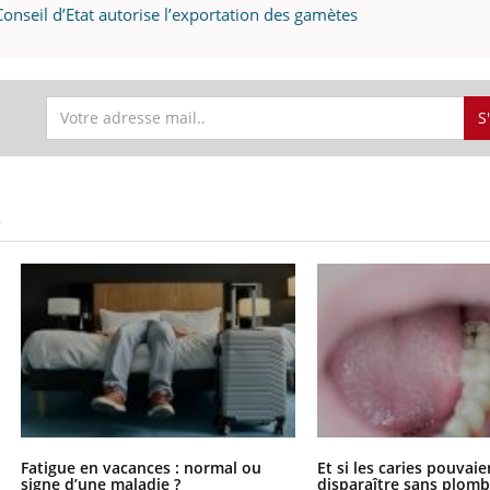
mutualiste innove en mat
s, mais ...
onseil d’Etat autorise l’exportation des gamètes
santé : l'utilisation d'un 
numérique » permet ...
S
S
Fatigue en vacances : normal ou
Et si les caries pouvai
signe d’une maladie ?
disparaître sans plomb