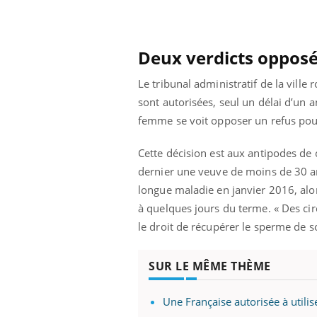
Deux verdicts oppos
Le tribunal administratif de la vill
sont autorisées, seul un délai d’un a
femme se voit opposer un refus pour 
Cette décision est aux antipodes de
dernier une veuve de moins de 30 an
longue maladie en janvier 2016, alor
à quelques jours du terme. « Des cir
le droit de récupérer le sperme de s
ale : et si on
Eczéma Chronique des Mains : se
Dia
Youtube
You
SUR LE MÊME THÈME
ube
Youtube
préparer pour l’été !
Le 
 diabète de type 2
L'été arrive… et avec lui, un tout nouveau
nom
Une Française autorisée à utili
ues chez les
rythme de vie ! Vacances, plage, piscine,
diab