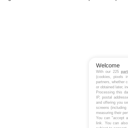
Welcome
With our 225
par
(cookies, pixels 
partners, whether c
or obtained later, i
Processing this da
IP, postal address
and offering you s
screens (including
measuring their pe
You can "accept al
link
. You can also 