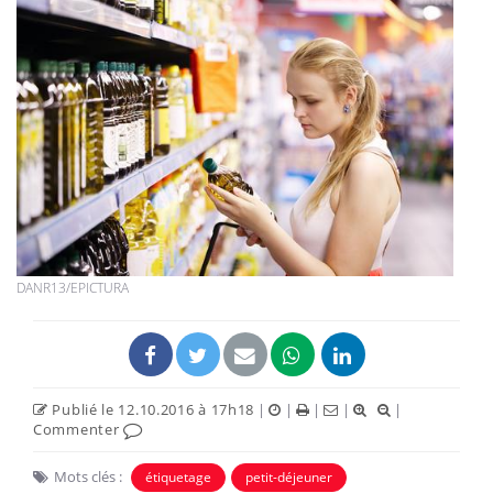
DANR13/EPICTURA
Publié le 12.10.2016 à 17h18
|
|
|
|
|
Commenter
Mots clés :
étiquetage
petit-déjeuner