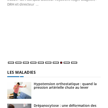
DRH et directeur ...
Ecz
You
(3/3
Dans
vous
quot
LES MALADIES
Hypotension orthostatique : quand la
pression artérielle chute au lever
Drépanocytose : une déformation des