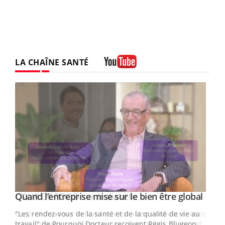
LA CHAÎNE SANTÉ
Youtube
Yout
Quand l’entreprise mise sur le bien être global
Youtube
ndez-
"Les rendez-vous de la santé et de la qualité de vie au
cet
travail" de Pourquoi Docteur reçoivent Régis Blugeon,