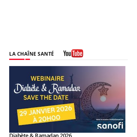
LA CHAÎNE SANTÉ
Youtube
Youtube
Diabète & Ramadan 2026
Youtube