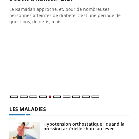
Le Ramadan approche, et, pour de nombreuses
vie !
personnes atteintes de diabète, c'est une période de
…
questions, de défis, mais ...
Un 
You
à l
Un é
mati
numé
LES MALADIES
Hypotension orthostatique : quand la
pression artérielle chute au lever