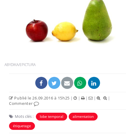
ABYDIKA/EPICTURA
Publié le 26.09.2016 à 15h25
|
|
|
|
|
Commenter
Mots clés :
lobe temporal
alimentation
étiquetage