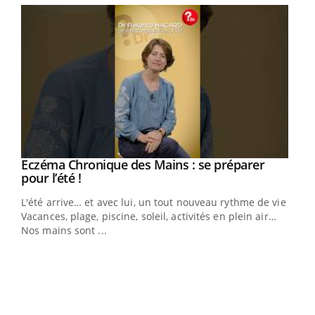
Eczéma Chronique des Mains : se préparer
Youtube
Youtube
pour l’été !
L'été arrive… et avec lui, un tout nouveau rythme de vie !
Vacances, plage, piscine, soleil, activités en plein air…
Nos mains sont ...
Dia
You
Le 