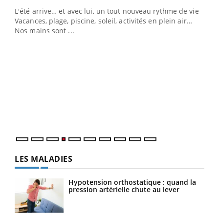
L'été arrive… et avec lui, un tout nouveau rythme de vie !
Vacances, plage, piscine, soleil, activités en plein air…
Nos mains sont ...
Dia
You
Le 
pers
ques
LES MALADIES
Hypotension orthostatique : quand la
pression artérielle chute au lever