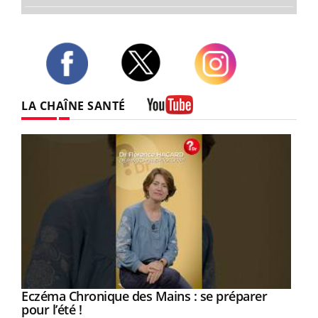
Twitter
Facebook
Instagram
LA CHAÎNE SANTÉ
Youtube
Eczéma Chronique des Mains : se préparer
Youtube
Youtube
pour l’été !