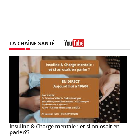
LA CHAÎNE SANTÉ
Youtube
Youtube
Insuline & Charge mentale : et si on osait en
Youtube
Youtube
parler??