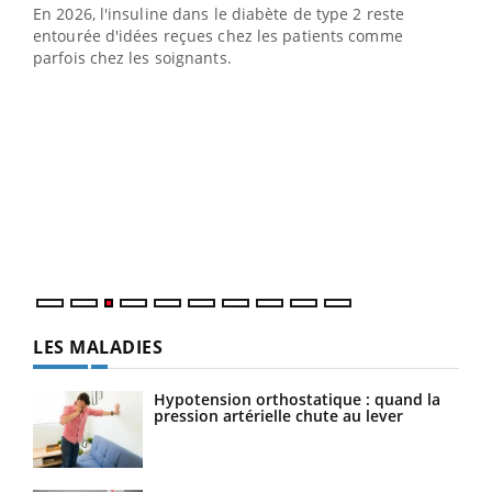
En 2026, l'insuline dans le diabète de type 2 reste
entourée d'idées reçues chez les patients comme
parfois chez les soignants.
Ecz
You
pour
L'ét
Vaca
Nos 
LES MALADIES
Hypotension orthostatique : quand la
pression artérielle chute au lever