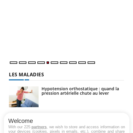
Un 
You
à l
Un é
mati
numé
LES MALADIES
Hypotension orthostatique : quand la
pression artérielle chute au lever
Drépanocytose : une déformation des
globules rouges aux conséquences
Welcome
graves
With our 225
partners
, we wish to store and access information on
your devices (cookies, pixels in emails, etc.), combine and share