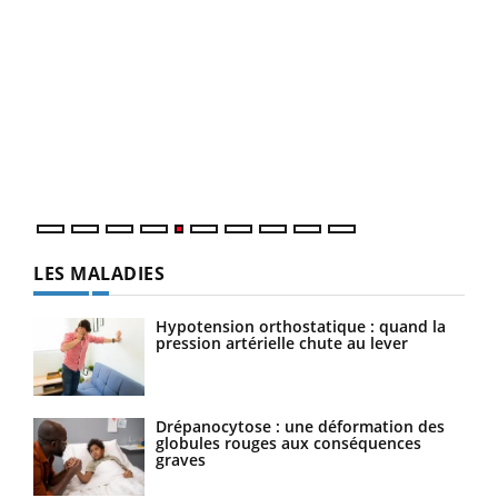
Un 
You
à l
Un é
mati
numé
LES MALADIES
Hypotension orthostatique : quand la
pression artérielle chute au lever
Drépanocytose : une déformation des
globules rouges aux conséquences
graves