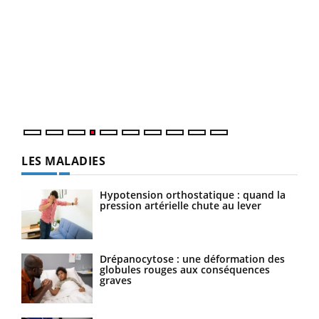
Dia
You
Le 
pers
ques
LES MALADIES
Hypotension orthostatique : quand la
pression artérielle chute au lever
Drépanocytose : une déformation des
globules rouges aux conséquences
graves