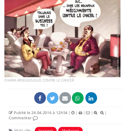
CHIARA ARSEGO/LIGUE CONTRE LE CANCER
Publié le 26.04.2016 à 12h54
|
|
|
|
|
Commenter
Mots clés :
ligament
Mediapart