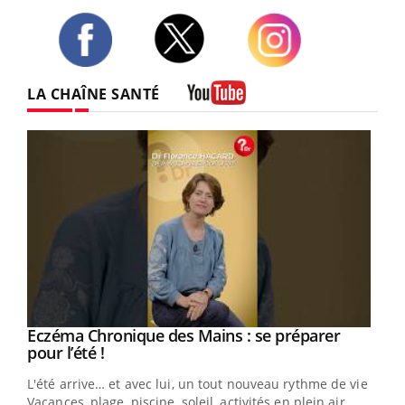
Twitter
Facebook
Instagram
LA CHAÎNE SANTÉ
Youtube
Eczéma Chronique des Mains : se préparer
Youtube
Youtube
pour l’été !
L'été arrive… et avec lui, un tout nouveau rythme de vie !
Vacances, plage, piscine, soleil, activités en plein air…