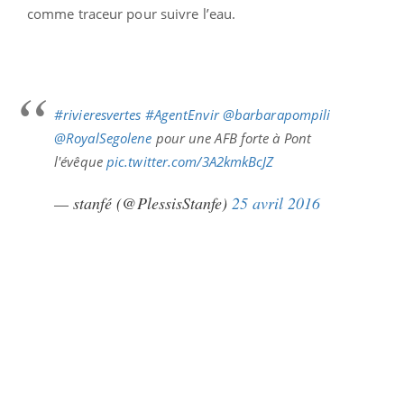
comme traceur pour suivre l’eau.
#rivieresvertes
#AgentEnvir
@barbarapompili
@RoyalSegolene
pour une AFB forte à Pont
l'évêque
pic.twitter.com/3A2kmkBcJZ
— stanfé (@PlessisStanfe)
25 avril 2016