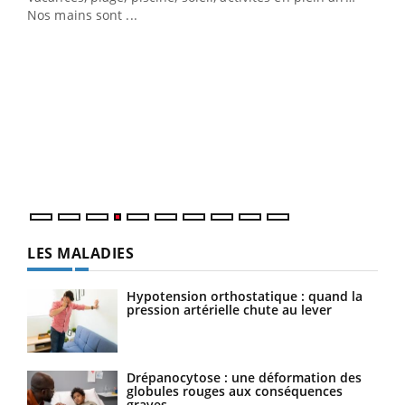
Nos mains sont ...
Dia
You
Le 
pers
ques
LES MALADIES
Hypotension orthostatique : quand la
pression artérielle chute au lever
Drépanocytose : une déformation des
globules rouges aux conséquences
graves