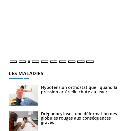
Ecz
You
pour
L'ét
Vaca
Nos 
LES MALADIES
Hypotension orthostatique : quand la
pression artérielle chute au lever
Drépanocytose : une déformation des
globules rouges aux conséquences
graves