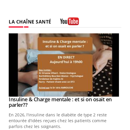
LA CHAÎNE SANTÉ
Youtube
Youtube
Insuline & Charge mentale : et si on osait en
Youtube
Youtube
parler??
En 2026, l'insuline dans le diabète de type 2 reste
entourée d'idées reçues chez les patients comme
parfois chez les soignants.