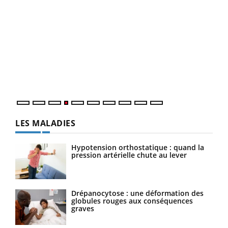
Dia
You
Le 
pers
ques
LES MALADIES
Hypotension orthostatique : quand la
pression artérielle chute au lever
Drépanocytose : une déformation des
globules rouges aux conséquences
graves