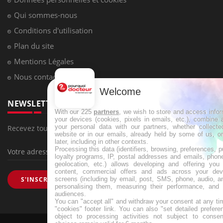
Qui sommes-nous
Conditions d'utilisation
Plan du site
Mentions Légales
Nous contacter
Welcome
NEWSLETTER
With our 225
partners
, we wish to store and access info
your devices (cookies, pixels in emails, etc.), combine
your personal data with our partners, whether collecte
Recevez toutes les semaines les meilleures infos santé
website or in our emails, already held by some of us, o
later, including in other contexts.
Processing this data (identifiers, browsing, preferences, 
loyalty programs, IP, postal addresses and emails, phon
geolocation, etc.) allows developing and offering you 
content, commercial offers and ads across your de
screens (including by email, post, SMS, phone, audio, a
S'INSCRIRE
personalising them, measuring their performance, and 
audiences.
You can "accept all" and withdraw your consent at any ti
"cookies" footer link
. You can also "set detailed prefere
object to processing activities not subject to conse