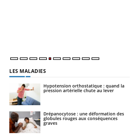
Un 
You
à l
Un é
mati
numé
LES MALADIES
Hypotension orthostatique : quand la
pression artérielle chute au lever
Drépanocytose : une déformation des
globules rouges aux conséquences
graves