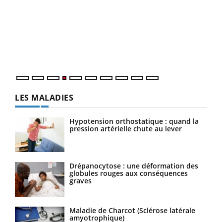
Un 
You
à l
Un é
mati
numé
LES MALADIES
Hypotension orthostatique : quand la
pression artérielle chute au lever
Drépanocytose : une déformation des
globules rouges aux conséquences
graves
Maladie de Charcot (Sclérose latérale
amyotrophique)