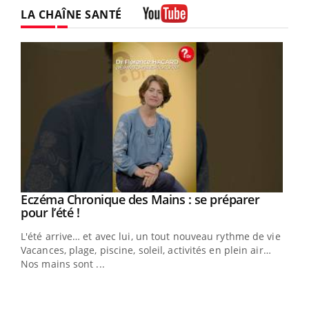
LA CHAÎNE SANTÉ
Youtube
Youtube
Eczéma Chronique des Mains : se préparer
Diabète & Ramadan 2026
Youtube
Youtube
Youtube
pour l’été !
Le Ramadan approche, et, pour de nombreuses
L'été arrive… et avec lui, un tout nouveau rythme de vie !
personnes atteintes de diabète, c'est une période de
Vacances, plage, piscine, soleil, activités en plein air…
questions, de défis, mais ...
Nos mains sont ...