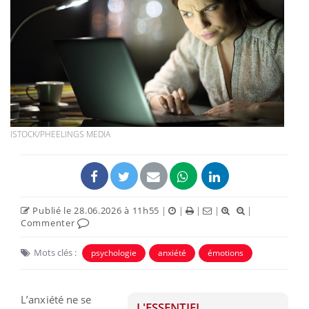
ISTOCK/PHEELINGS MEDIA
Publié le 28.06.2026 à 11h55
|
|
|
|
|
Commenter
Mots clés :
psychologie
anxiété
émotions
L’anxiété ne se
L'ESSENTIEL