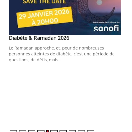
Youtube
Diabète & Ramadan 2026
Youtube
Le Ramadan approche, et, pour de nombreuses
vie !
personnes atteintes de diabète, c'est une période de
…
questions, de défis, mais ...
Un 
You
à l
Un é
mati
numé