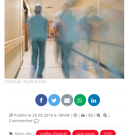
STOCKLIB / TYLER OLSON
Publié le 29.03.2016 à 18h04
|
|
|
|
|
Commenter
Mots clés :
conflits d'intérêt
rang social
CHU