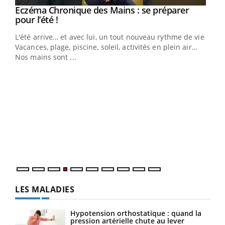
Eczéma Chronique des Mains : se préparer
Youtube
Youtube
pour l’été !
L'été arrive… et avec lui, un tout nouveau rythme de vie !
Vacances, plage, piscine, soleil, activités en plein air…
Nos mains sont ...
Dia
You
Le 
pers
ques
LES MALADIES
Hypotension orthostatique : quand la
pression artérielle chute au lever