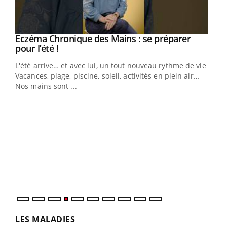
Eczéma Chronique des Mains : se préparer
Youtube
Youtube
pour l’été !
L'été arrive… et avec lui, un tout nouveau rythme de vie !
Vacances, plage, piscine, soleil, activités en plein air…
Nos mains sont ...
Dia
You
Le 
pers
ques
LES MALADIES