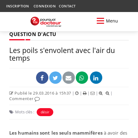
INSCRIPTION
CONNEXION
CONTACT
Menu
QUESTION D'ACTU
Les poils s'envolent avec l'air du
temps
Publié le 29.03.2016 à 15h37
|
|
|
|
|
Commenter
Mots clés :
désir
Les humains sont les seuls mammifères
à avoir des