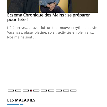
Eczéma Chronique des Mains : se préparer
Youtube
Youtube
pour l’été !
L'été arrive… et avec lui, un tout nouveau rythme de vie !
Vacances, plage, piscine, soleil, activités en plein air…
Nos mains sont ...
Dia
You
Le 
pers
ques
LES MALADIES