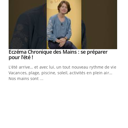
Eczéma Chronique des Mains : se préparer
Youtube
Youtube
pour l’été !
L'été arrive… et avec lui, un tout nouveau rythme de vie !
Vacances, plage, piscine, soleil, activités en plein air…
Nos mains sont ...
Dia
You
Le 
pers
ques